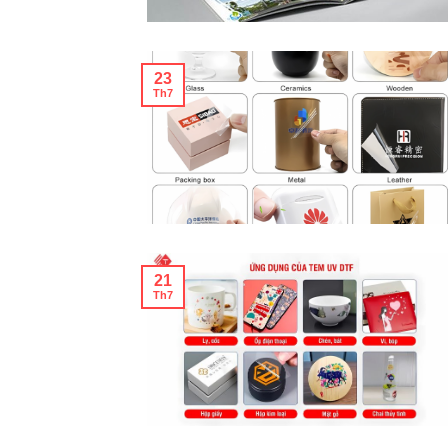
23
Th7
21
Th7