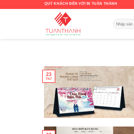
Skip
HÀO MỪNG QUÝ KHÁCH ĐẾN VỚI IN TUẤN THÀNH
to
content
23
Th7