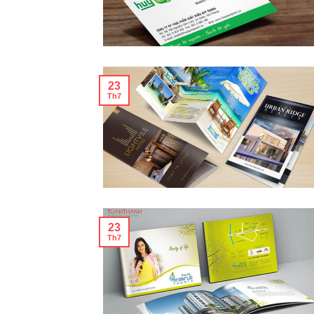
23
Th7
23
Th7