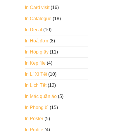
In Card visit
(16)
In Catalogue
(18)
In Decal
(10)
,
In Hoá đơn
(8)
In Hộp giấy
(11)
In Kẹp file
(4)
In Lì Xì Tết
(10)
In Lịch Tết
(12)
In Mác quần áo
(5)
In Phong bì
(15)
In Poster
(5)
In Profile
(4)