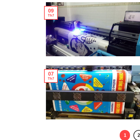
09
Th7
07
Th7
1