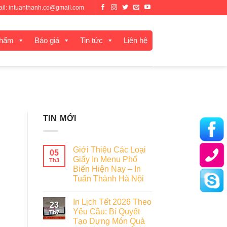
mail: intuanthanh.co@gmail.com
phẩm
Báo giá
Tin tức
Liên hệ
TIN MỚI
Giới Thiệu Các Loại
05
Giấy In Menu Phổ
Th3
Biến Hiện Nay – In
Tuấn Thành Hà Nội
In Lịch Tết 2026 Theo
23
Yêu Cầu: Bí Quyết
Th7
Tạo Dựng Món Quà