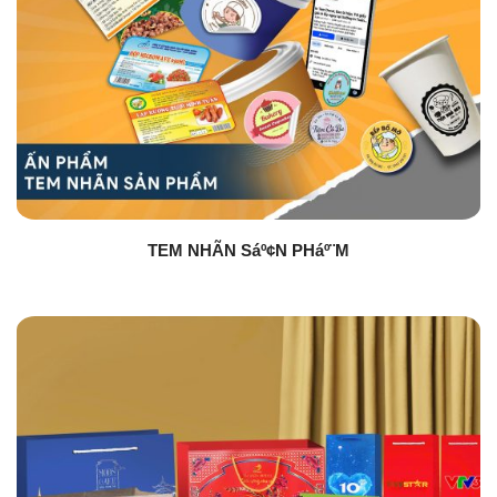
TEM NHÃN Sáº¢N PHáº¨M