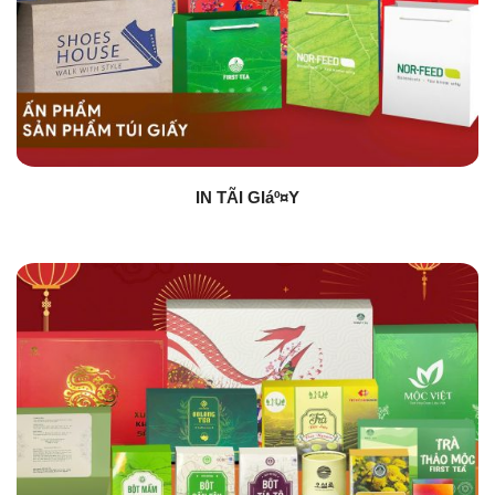
IN TÃI GIáº¤Y