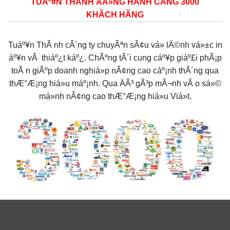
TUÁº¤N THÃNH ÄÁ»NG HÃNH CÃNG 3000
KHÃCH HÃNG
Tuáº¥n ThÃ nh cÃ´ng ty chuyÃªn sÃ¢u vá» lÄ©nh vá»±c in
áº¥n vÃ thiáº¿t káº¿. ChÃºng tÃ´i cung cáº¥p giáº£i phÃ¡p
toÃ n giÃºp doanh nghiá»p nÃ¢ng cao cáº¡nh thÃ´ng qua
thÆ°Æ¡ng hiá»u máº¡nh. Qua ÄÃ³ gÃ³p mÃ¬nh vÃ o sá»©
má»nh nÃ¢ng cao thÆ°Æ¡ng hiá»u Viá»t.