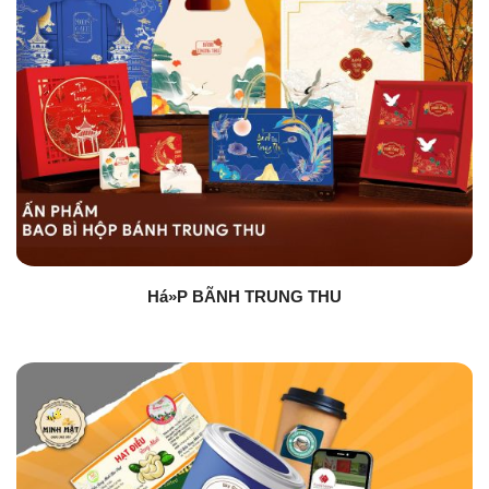
Há»P BÃNH TRUNG THU