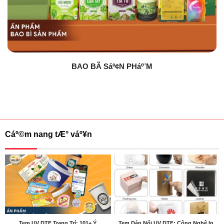
BAO BÃ Sáº¢N PHáº¨M
Cáº©m nang tÆ° váº¥n
Tem UV DTF Trang Trí: 101+ Ý
Tem Dán Nổi UV DTF: Công Nghệ In