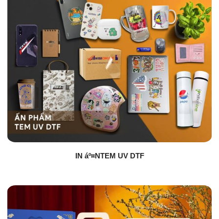
IN áº¤NTEM UV DTF