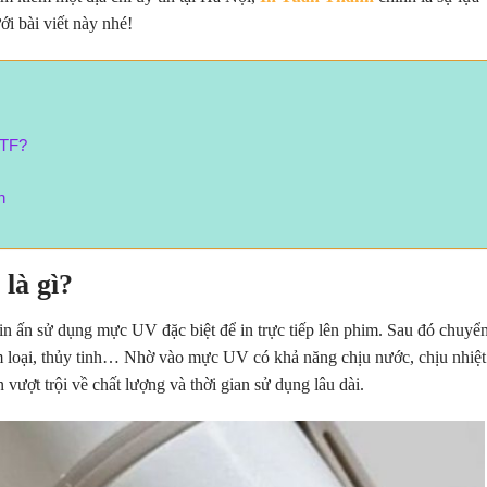
ới bài viết này nhé!
DTF?
h
là gì?
n ấn sử dụng mực UV đặc biệt để in trực tiếp lên phim. Sau đó chuyể
im loại, thủy tinh… Nhờ vào mực UV có khả năng chịu nước, chịu nhiệt
ợt trội về chất lượng và thời gian sử dụng lâu dài.