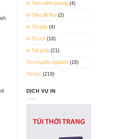
In Tem niêm phong
(4)
In Tiêu đề thư
(2)
iết
In Tờ gấp
(4)
In Tờ rơi
(18)
In Túi giấy
(21)
.
Tin chuyên nghành
(18)
Tin tức
(219)
ới
DỊCH VỤ IN