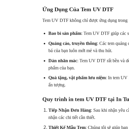
Ứng Dụng Của Tem UV DTF
Tem UV DTF không chỉ được ứng dụng trong ng
Bao bì sản phẩm
: Tem UV DTF giúp các sả
Quảng cáo, truyền thông
: Các tem quảng 
bá của bạn luôn mới mẻ và thu hút.
Dán nhãn mác
: Tem UV DTF rất bền và dễ 
phẩm của bạn.
Quà tặng, vật phẩm lưu niệm
: In tem UV
ấn tượng.
Quy trình in tem UV DTF tại In T
Tiếp Nhận Đơn Hàng
: Sau khi nhận yêu c
nhận các chi tiết cần thiết.
Thiết Kế Mẫu Tem
: Chúng tôi sẽ giúp bạ