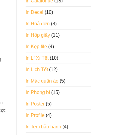
In Catalogue
(18)
In Decal
(10)
In Hoá đơn
(8)
In Hộp giấy
(11)
In Kẹp file
(4)
In Lì Xì Tết
(10)
i
In Lịch Tết
(12)
In Mác quần áo
(5)
In Phong bì
(15)
ẫn
In Poster
(5)
ược
In Profile
(4)
In Tem bảo hành
(4)