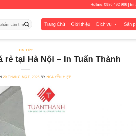
Hotline: 0986 492 986 | E
Trang Chủ
Giới thiệu
Dịch vụ
Sản 
TIN TỨC
 rẻ tại Hà Nội – In Tuấn Thành
ON
20 THÁNG MỘT, 2025
BY
NGUYỄN HIỆP