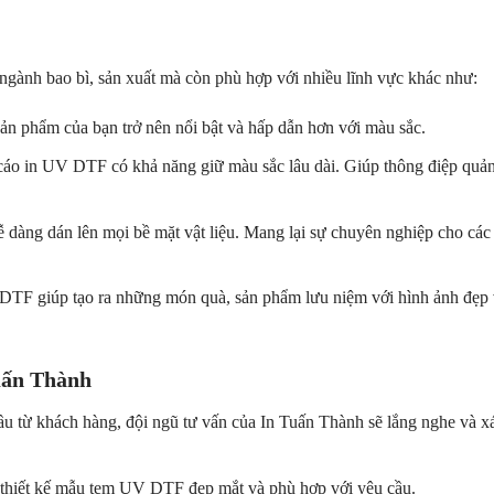
ành bao bì, sản xuất mà còn phù hợp với nhiều lĩnh vực khác như:
n phẩm của bạn trở nên nổi bật và hấp dẫn hơn với màu sắc.
cáo in UV DTF có khả năng giữ màu sắc lâu dài. Giúp thông điệp quả
dàng dán lên mọi bề mặt vật liệu. Mang lại sự chuyên nghiệp cho các
 DTF giúp tạo ra những món quà, sản phẩm lưu niệm với hình ảnh đẹp
uấn Thành
ầu từ khách hàng, đội ngũ tư vấn của In Tuấn Thành sẽ lắng nghe và x
n thiết kế mẫu tem UV DTF đẹp mắt và phù hợp với yêu cầu.