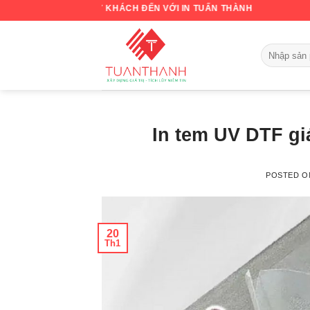
Skip
NG QUÝ KHÁCH ĐẾN VỚI IN TUẤN THÀNH
to
content
In tem UV DTF giá
POSTED 
20
Th1