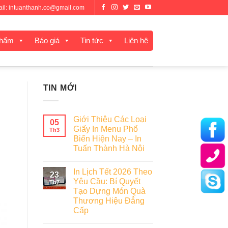
mail: intuanthanh.co@gmail.com
phẩm
Báo giá
Tin tức
Liên hệ
TIN MỚI
Giới Thiệu Các Loại
05
Giấy In Menu Phổ
Th3
Biến Hiện Nay – In
Tuấn Thành Hà Nội
In Lịch Tết 2026 Theo
23
Yêu Cầu: Bí Quyết
Th7
Tạo Dựng Món Quà
Thương Hiệu Đẳng
Cấp