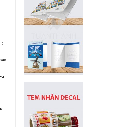
ng
 sản
 và
ác