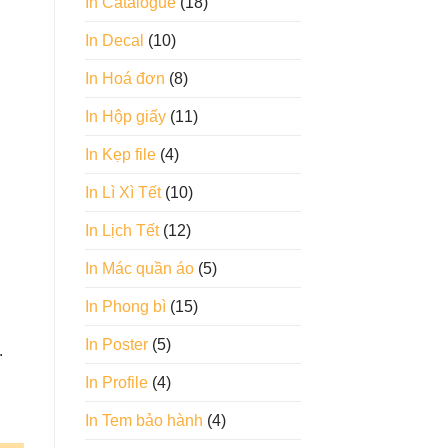
In Catalogue
(18)
In Decal
(10)
In Hoá đơn
(8)
In Hộp giấy
(11)
In Kẹp file
(4)
In Lì Xì Tết
(10)
In Lịch Tết
(12)
In Mác quần áo
(5)
In Phong bì
(15)
In Poster
(5)
.
In Profile
(4)
In Tem bảo hành
(4)