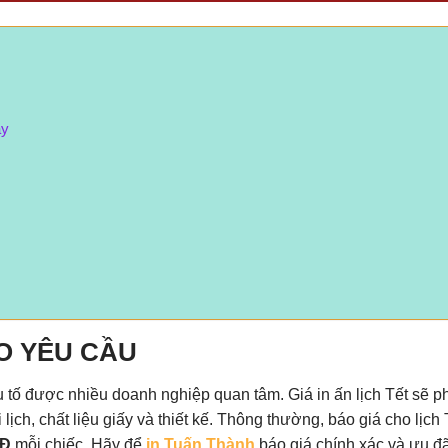
ay
EO YÊU CẦU
u tố được nhiều doanh nghiệp quan tâm. Giá in ấn lịch Tết sẽ p
lịch, chất liệu giấy và thiết kế. Thông thường, báo giá cho lịch 
NĐ
mỗi chiếc. Hãy để
in Tuấn Thành
báo giá chính xác và ưu đã