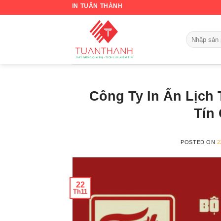
Skip
to
content
Công Ty In Ấn Lịch
Tín 
POSTED ON
2
22
Th11