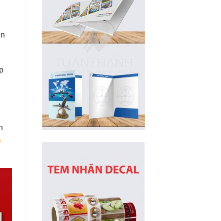
in
p
n
n