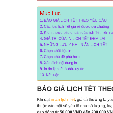
Mục Lục
BÁO GIÁ LỊCH TẾT THEO YÊU CẦU
Các loại lịch Tết giá rẻ được ưa chuộng
Kích thước tiêu chuẩn của lịch Tết hiện n
GIÁ TRỊ CỦA IN LỊCH TẾT ĐEM LẠI
NHỮNG LƯU Ý KHI IN ẤN LỊCH TẾT
Chọn chất liệu in
Chọn chủ đề phù hợp
Xác định nội dung in
In ấn lịch tết ở đâu uy tín
Kết luận
BÁO GIÁ LỊCH TẾT TH
Khi đặt
in ấn lịch Tết
, giá cả thường là yế
thuộc vào một số yếu tố như số lượng, loại 
dao động từ
50.000 VNĐ đến 200.000 V