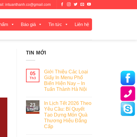
mail: intuanthanh.co@gmail.com
phẩm
Báo giá
Tin tức
Liên hệ
TIN MỚI
Giới Thiệu Các Loại
05
Giấy In Menu Phổ
Th3
Biến Hiện Nay – In
Tuấn Thành Hà Nội
In Lịch Tết 2026 Theo
23
Yêu Cầu: Bí Quyết
Th7
Tạo Dựng Món Quà
Thương Hiệu Đẳng
Cấp