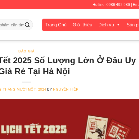
CHÀO MỪNG QUÝ KHÁCH ĐẾN VỚI IN TUẤN THÀNH
Hotline: 0986 492 986 | E
Trang Chủ
Giới thiệu
Dịch vụ
Sản 
BÁO GIÁ
 Tết 2025 Số Lượng Lớn Ở Đâu Uy
Giá Rẻ Tại Hà Nội
2 THÁNG MƯỜI MỘT, 2024
BY
NGUYỄN HIỆP