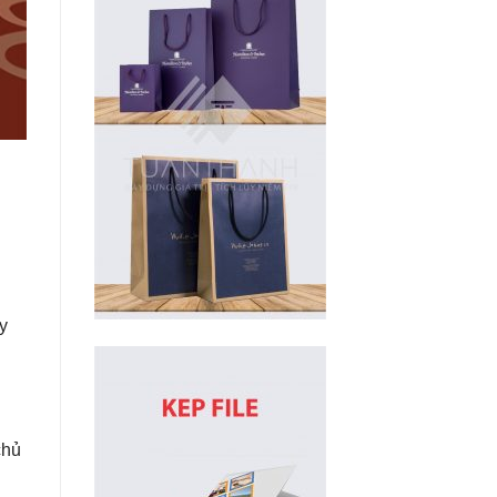
y
chủ