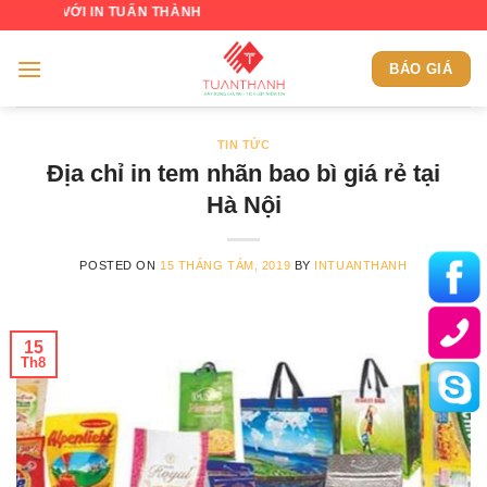
Skip
 IN TUẤN THÀNH
to
content
BÁO GIÁ
TIN TỨC
Địa chỉ in tem nhãn bao bì giá rẻ tại
Hà Nội
POSTED ON
15 THÁNG TÁM, 2019
BY
INTUANTHANH
15
Th8