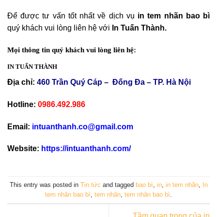
Để được tư vấn tốt nhất về dịch vụ
in tem nhãn bao bì
quý khách vui lòng liên hệ với
In Tuấn Thành.
Mọi thông tin quý khách vui lòng liên hệ:
IN TUẤN THÀNH
Địa chỉ:
460 Trần Quý Cáp – Đống Đa – TP. Hà Nội
Hotline:
0986.492.986
Email:
intuanthanh.co@gmail.com
Website:
https://intuanthanh.com/
This entry was posted in
Tin tức
and tagged
bao bì
,
in
,
in tem nhãn
,
In
tem nhãn bao bì
,
tem nhãn
,
tem nhãn bao bì
.
Tầm quan trọng của in