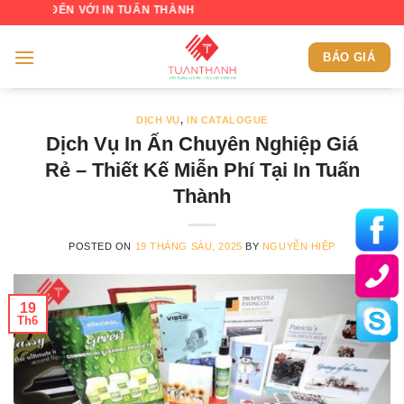
Skip
N VỚI IN TUẤN THÀNH
to
content
BÁO GIÁ
DỊCH VỤ
,
IN CATALOGUE
Dịch Vụ In Ấn Chuyên Nghiệp Giá
Rẻ – Thiết Kế Miễn Phí Tại In Tuấn
Thành
POSTED ON
19 THÁNG SÁU, 2025
BY
NGUYỄN HIỆP
19
Th6