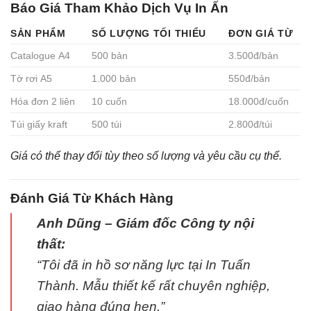
Báo Giá Tham Khảo Dịch Vụ In Ấn
SẢN PHẨM
SỐ LƯỢNG TỐI THIỂU
ĐƠN GIÁ TỪ
Catalogue A4
500 bản
3.500đ/bản
Tờ rơi A5
1.000 bản
550đ/bản
Hóa đơn 2 liên
10 cuốn
18.000đ/cuốn
Túi giấy kraft
500 túi
2.800đ/túi
Giá có thể thay đổi tùy theo số lượng và yêu cầu cụ thể.
Đánh Giá Từ Khách Hàng
Anh Dũng – Giám đốc Công ty nội
thất:
“Tôi đã in hồ sơ năng lực tại In Tuấn
Thành. Mẫu thiết kế rất chuyên nghiệp,
giao hàng đúng hẹn.”