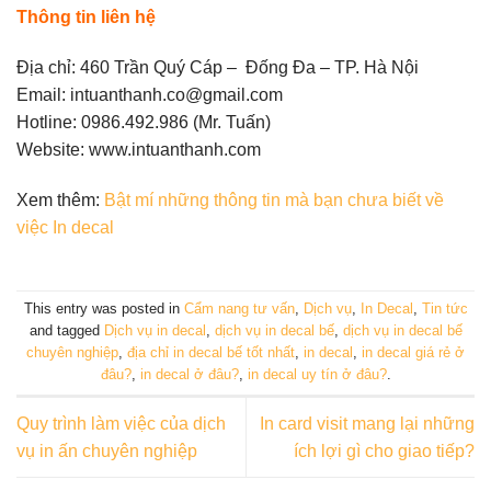
Thông tin liên hệ
Địa chỉ: 460 Trần Quý Cáp – Đống Đa – TP. Hà Nội
Email: intuanthanh.co@gmail.com
Hotline: 0986.492.986 (Mr. Tuấn)
Website: www.intuanthanh.com
Xem thêm:
Bật mí những thông tin mà bạn chưa biết về
việc In decal
This entry was posted in
Cẩm nang tư vấn
,
Dịch vụ
,
In Decal
,
Tin tức
and tagged
Dịch vụ in decal
,
dịch vụ in decal bế
,
dịch vụ in decal bế
chuyên nghiệp
,
địa chỉ in decal bế tốt nhất
,
in decal
,
in decal giá rẻ ở
đâu?
,
in decal ở đâu?
,
in decal uy tín ở đâu?
.
Quy trình làm việc của dịch
In card visit mang lại những
vụ in ấn chuyên nghiệp
ích lợi gì cho giao tiếp?