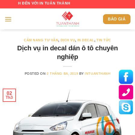
Skip
 ĐẾN VỚI IN TUẤN THÀNH
to
content
BÁO GIÁ
CẨM NANG TƯ VẤN
,
DỊCH VỤ
,
IN DECAL
,
TIN TỨC
Dịch vụ in decal dán ô tô chuyên
nghiệp
POSTED ON
2 THÁNG BA, 2019
BY
INTUANTHANH
02
Th3