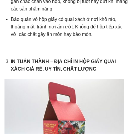
gắn chắc chắn vào hộp, không bị tuột hay đứt khi mang
các sản phẩm nặng.
Bảo quản vỏ hộp giấy có quai xách ở nơi khô ráo,
thoáng mát, tránh nơi ẩm ướt. Không để hộp tiếp xúc
với các chất gây ăn mòn hay bào mòn.
IN TUẤN THÀNH – ĐỊA CHỈ IN HỘP GIẤY QUAI
XÁCH GIÁ RẺ, UY TÍN, CHẤT LƯỢNG