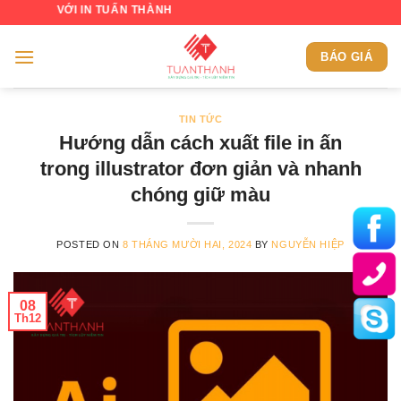
Skip
VỚI IN TUẤN THÀNH
to
content
BÁO GIÁ
TIN TỨC
Hướng dẫn cách xuất file in ấn
trong illustrator đơn giản và nhanh
chóng giữ màu
POSTED ON
8 THÁNG MƯỜI HAI, 2024
BY
NGUYỄN HIỆP
08
Th12