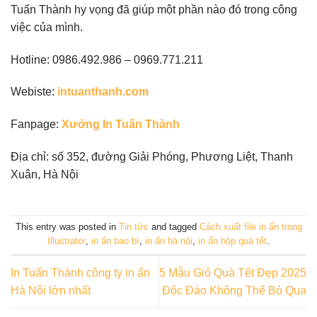
Tuấn Thành hy vọng đã giúp một phần nào đó trong công
việc của mình.
Hotline:
0986.492.986 – 0969.771.211
Webiste:
intuanthanh.com
Fanpage:
Xưởng In Tuấn Thành
Địa chỉ:
số 352, đường Giải Phóng, Phương Liệt, Thanh
Xuân, Hà Nội
This entry was posted in
Tin tức
and tagged
Cách xuất file in ấn trong
Illustrator
,
in ấn bao bì
,
in ấn hà nội
,
in ấn hộp quà tết
.
In Tuấn Thành công ty in ấn
5 Mẫu Giỏ Quà Tết Đẹp 2025
Hà Nội lớn nhất
Độc Đáo Không Thể Bỏ Qua