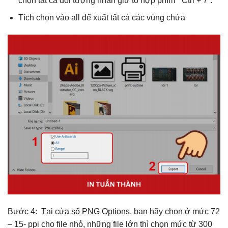
chọn tất cả đối tượng nhấn giữ tổ hợp phím “ Ctrl + 7”.
Tích chọn vào all để xuất tất cả các vùng chứa
Bước 4: Tại cửa sổ PNG Options, bạn hãy chọn ở mức 72
– 15- ppi cho file nhỏ, những file lớn thì chọn mức từ 300