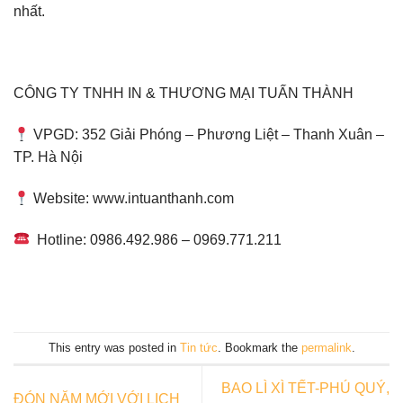
nhất.
CÔNG TY TNHH IN & THƯƠNG MẠI TUẤN THÀNH
VPGD: 352 Giải Phóng – Phương Liệt – Thanh Xuân –
TP. Hà Nội
Website: www.intuanthanh.com
Hotline: 0986.492.986 – 0969.771.211
This entry was posted in
Tin tức
. Bookmark the
permalink
.
BAO LÌ XÌ TẾT-PHÚ QUÝ,
ĐÓN NĂM MỚI VỚI LỊCH