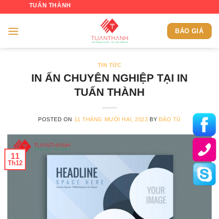
Skip
TUẤN THÀNH
to
content
BÁO GIÁ
TIN TỨC
IN ẤN CHUYÊN NGHIỆP TẠI IN
TUẤN THÀNH
POSTED ON
11 THÁNG MƯỜI HAI, 2023
BY
ĐÀO TÚ
11
Th12