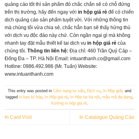
quảng cáo tốt thì sản phẩm đó chắc chắn sẽ có chỗ đứng
trên thị trường, hãy đến ngay với
in hộp giá rẻ
để có chiến
dịch quảng cáo sản phẩm tuyệt vời. Với những thông tin
mà chúng tôi vừa chia sẻ, chắc hẳn bạn sẽ thấy hứng thú
với dịch vụ độc đáo này chứ. Còn ngần ngại gì mà không
nhanh tay đặt mẫu thiết kế tại dịch vụ
in hộp giá rẻ
của
chúng tôi.
Thông tin liên hệ:
Địa chỉ: 460 Trần Quý Cáp –
Đống Đa – TP. Hà Nội Email: intuanthanh.co@gmail.com
Hotline: 0986.492.986 (Mr. Tuấn) Website:
www.intuanthanh.com
This entry was posted in
Cẩm nang tư vấn
,
Dịch vụ
,
In Hộp giấy
and
tagged
in bao bì hộp
,
In Hộp giá rẻ
,
In Hộp tại hà nội
,
mẫu mã đa dạng
,
Xưởng in hộp giá rẻ
.
In Card Visit
In Catalogue Quảng Cáo