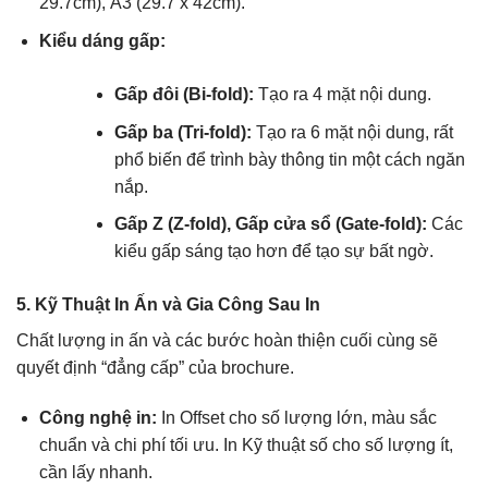
29.7cm), A3 (29.7 x 42cm).
Kiểu dáng gấp:
Gấp đôi (Bi-fold):
Tạo ra 4 mặt nội dung.
Gấp ba (Tri-fold):
Tạo ra 6 mặt nội dung, rất
phổ biến để trình bày thông tin một cách ngăn
nắp.
Gấp Z (Z-fold), Gấp cửa sổ (Gate-fold):
Các
kiểu gấp sáng tạo hơn để tạo sự bất ngờ.
5. Kỹ Thuật In Ấn và Gia Công Sau In
Chất lượng in ấn và các bước hoàn thiện cuối cùng sẽ
quyết định “đẳng cấp” của brochure.
Công nghệ in:
In Offset cho số lượng lớn, màu sắc
chuẩn và chi phí tối ưu. In Kỹ thuật số cho số lượng ít,
cần lấy nhanh.