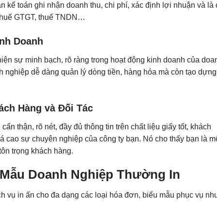
 kế toán ghi nhận doanh thu, chi phí, xác định lợi nhuận và là
án thuế GTGT, thuế TNDN…
inh Doanh
hiện sự minh bạch, rõ ràng trong hoạt động kinh doanh của doa
h nghiệp dễ dàng quản lý dòng tiền, hàng hóa mà còn tạo dựng
ách Hàng và Đối Tác
n thận, rõ nét, đầy đủ thông tin trên chất liệu giấy tốt, khách
iá cao sự chuyên nghiệp của công ty bạn. Nó cho thấy bạn là m
tôn trọng khách hàng.
u Mẫu Doanh Nghiệp Thường In
ịch vụ in ấn cho đa dạng các loại hóa đơn, biểu mẫu phục vụ nh