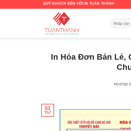
Skip
O MỪNG QUÝ KHÁCH ĐẾN VỚI IN TUẤN THÀNH
to
content
In Hóa Đơn Bán Lẻ, 
Chu
POSTED 
03
Th7