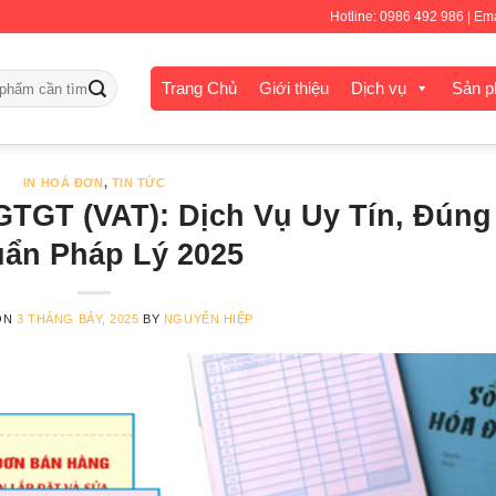
Hotline: 0986 492 986 | E
Trang Chủ
Giới thiệu
Dịch vụ
Sản 
IN HOÁ ĐƠN
,
TIN TỨC
GTGT (VAT): Dịch Vụ Uy Tín, Đúng
ẩn Pháp Lý 2025
ON
3 THÁNG BẢY, 2025
BY
NGUYỄN HIỆP