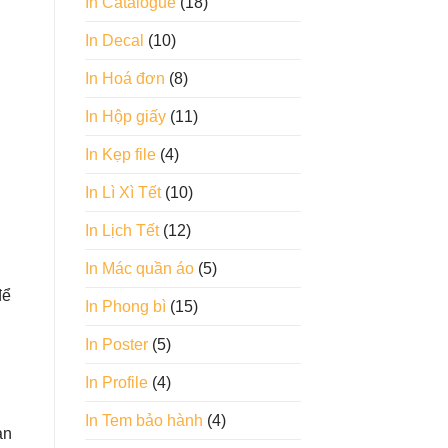
In Catalogue
(18)
In Decal
(10)
In Hoá đơn
(8)
In Hộp giấy
(11)
In Kẹp file
(4)
In Lì Xì Tết
(10)
In Lịch Tết
(12)
In Mác quần áo
(5)
để
In Phong bì
(15)
In Poster
(5)
In Profile
(4)
In Tem bảo hành
(4)
an