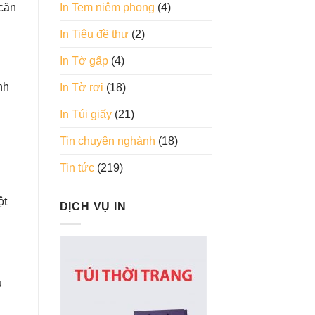
 căn
In Tem niêm phong
(4)
In Tiêu đề thư
(2)
In Tờ gấp
(4)
nh
In Tờ rơi
(18)
In Túi giấy
(21)
Tin chuyên nghành
(18)
Tin tức
(219)
ột
DỊCH VỤ IN
u