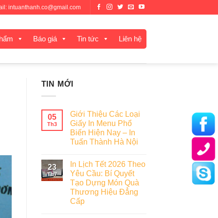
mail: intuanthanh.co@gmail.com
phẩm
Báo giá
Tin tức
Liên hệ
TIN MỚI
Giới Thiệu Các Loại
05
Giấy In Menu Phổ
Th3
Biến Hiện Nay – In
Tuấn Thành Hà Nội
In Lịch Tết 2026 Theo
23
Yêu Cầu: Bí Quyết
Th7
Tạo Dựng Món Quà
Thương Hiệu Đẳng
Cấp