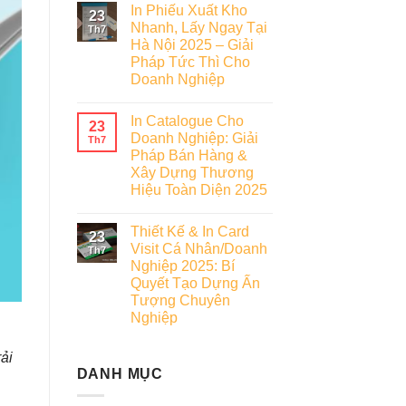
In Phiếu Xuất Kho
23
Nhanh, Lấy Ngay Tại
Th7
Hà Nội 2025 – Giải
Pháp Tức Thì Cho
Doanh Nghiệp
In Catalogue Cho
23
Doanh Nghiệp: Giải
Th7
Pháp Bán Hàng &
Xây Dựng Thương
Hiệu Toàn Diện 2025
Thiết Kế & In Card
23
Visit Cá Nhân/Doanh
Th7
Nghiệp 2025: Bí
Quyết Tạo Dựng Ấn
Tượng Chuyên
Nghiệp
ải
DANH MỤC