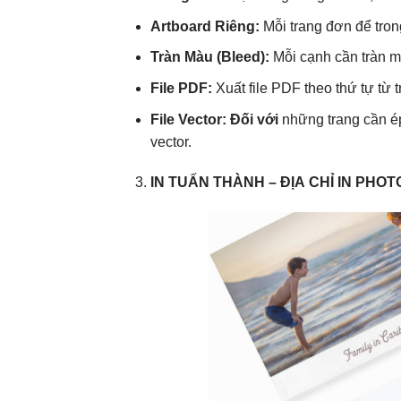
Artboard Riêng:
Mỗi trang đơn để tron
Tràn Màu (Bleed):
Mỗi cạnh cần tràn 
File PDF:
Xuất file PDF theo thứ tự từ 
File Vector: Đối với
những trang cần ép
vector.
IN TUẤN THÀNH – ĐỊA CHỈ IN PHO