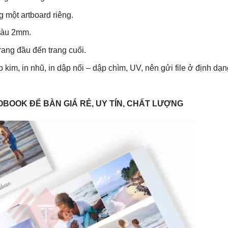
g một artboard riêng.
màu 2mm.
trang đầu đến trang cuối.
 kim, in nhũ, in dập nổi – dập chìm, UV, nên gửi file ở định dạn
TOBOOK ĐỂ BÀN GIÁ RẺ, UY TÍN, CHẤT LƯỢNG