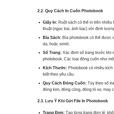
2.2. Quy Cách In Cuốn Photobook
Giấy In:
Ruột sách có thể in trên nhiều 
thuật (ngọc trai, ánh bạc) với định lượ
Bìa Sách:
Bìa photobook có thể được in
da, hoặc simili.
Số Trang:
Xác định số trang trước khi
photobook. Các loại đóng cuốn như mở 
Kích Thước:
Photobook có nhiều kích
biệt theo yêu cầu.
Quy Cách Đóng Cuốn:
Tùy theo số t
đóng kim, đóng còng, đóng lò xo, may c
2.3. Lưu Ý Khi Gửi File In Photobook
Trang Đơn:
Tạo từng trang đơn lẻ, khô