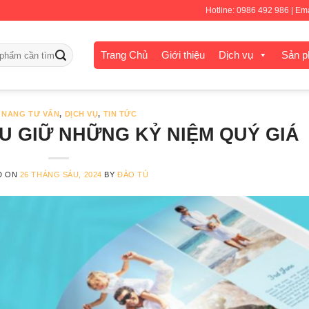
Hotline: 0986 492 986 | E
Trang Chủ
Giới thiệu
Dịch vụ
Sản 
 NANG TƯ VẤN
,
DỊCH VỤ
,
TIN TỨC
U GIỮ NHỮNG KỶ NIỆM QUÝ GIÁ
D ON
26 THÁNG SÁU, 2024
BY
ĐÀO TÚ