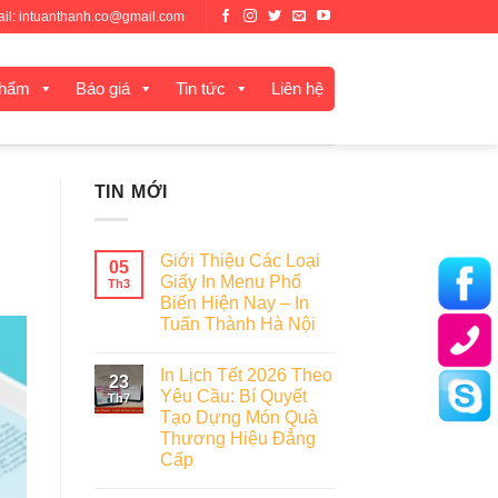
mail: intuanthanh.co@gmail.com
phẩm
Báo giá
Tin tức
Liên hệ
TIN MỚI
Giới Thiệu Các Loại
05
Giấy In Menu Phổ
Th3
Biến Hiện Nay – In
Tuấn Thành Hà Nội
In Lịch Tết 2026 Theo
23
Yêu Cầu: Bí Quyết
Th7
Tạo Dựng Món Quà
Thương Hiệu Đẳng
Cấp