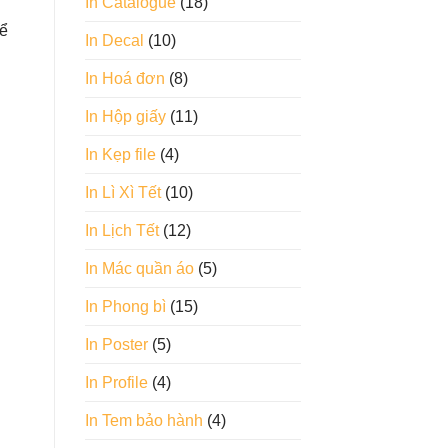
In Catalogue
(18)
hể
In Decal
(10)
In Hoá đơn
(8)
In Hộp giấy
(11)
In Kẹp file
(4)
In Lì Xì Tết
(10)
In Lịch Tết
(12)
In Mác quần áo
(5)
In Phong bì
(15)
In Poster
(5)
In Profile
(4)
In Tem bảo hành
(4)