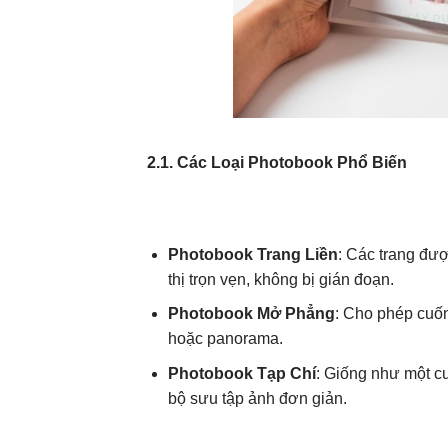
2.1. Các Loại Photobook Phổ Biến
Photobook Trang Liền
: Các trang đư
thị trọn vẹn, không bị gián đoạn.
Photobook Mở Phẳng
: Cho phép cuố
hoặc panorama.
Photobook Tạp Chí
: Giống như một c
bộ sưu tập ảnh đơn giản.