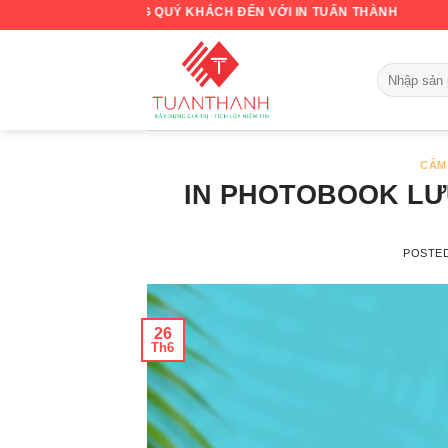
Skip
ÀO MỪNG QUÝ KHÁCH ĐẾN VỚI IN TUẤN THÀNH
to
content
CẨM
IN PHOTOBOOK LƯ
POSTE
26
Th6