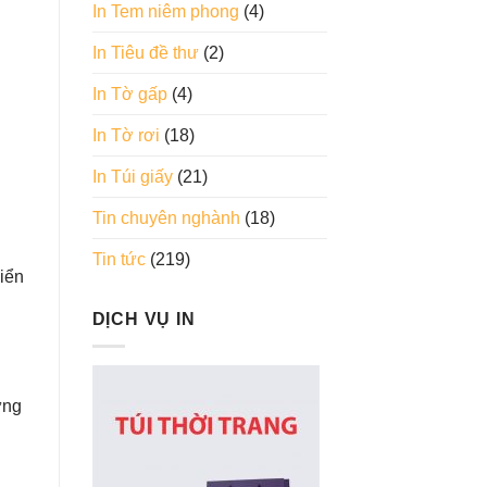
In Tem niêm phong
(4)
In Tiêu đề thư
(2)
In Tờ gấp
(4)
In Tờ rơi
(18)
In Túi giấy
(21)
Tin chuyên nghành
(18)
Tin tức
(219)
iển
DỊCH VỤ IN
ững