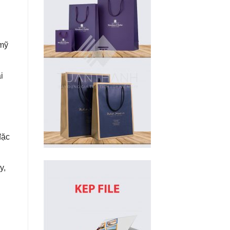
 mỹ
i
đặc
y,