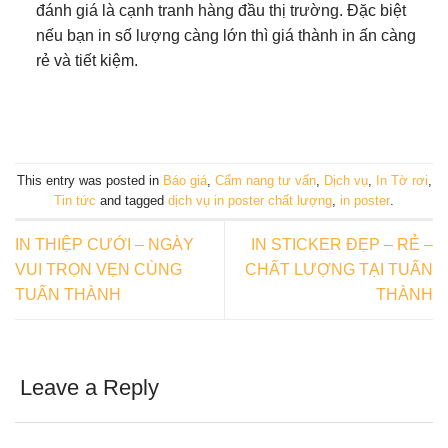
đánh giá là cạnh tranh hàng đầu thị trường. Đặc biệt
nếu bạn in số lượng càng lớn thì giá thành in ấn càng
rẻ và tiết kiệm.
This entry was posted in
Báo giá
,
Cẩm nang tư vấn
,
Dịch vụ
,
In Tờ rơi
,
Tin tức
and tagged
dịch vụ in poster chất lượng
,
in poster
.
IN THIỆP CƯỚI – NGÀY
IN STICKER ĐẸP – RẺ –
VUI TRỌN VẸN CÙNG
CHẤT LƯỢNG TẠI TUẤN
TUẤN THÀNH
THÀNH
Leave a Reply