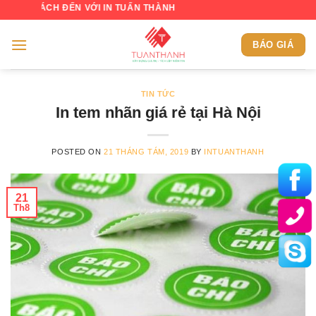
Skip
 ĐẾN VỚI IN TUẤN THÀNH
to
content
BÁO GIÁ
TIN TỨC
In tem nhãn giá rẻ tại Hà Nội
POSTED ON
21 THÁNG TÁM, 2019
BY
INTUANTHANH
21
Th8