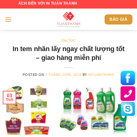
Skip
H ĐẾN VỚI IN TUẤN THÀNH
to
content
BÁO GIÁ
TIN TỨC
In tem nhãn lấy ngay chất lượng tốt
– giao hàng miễn phí
POSTED ON
3 THÁNG CHÍN, 2019
BY
INTUANTHANH
03
Th9