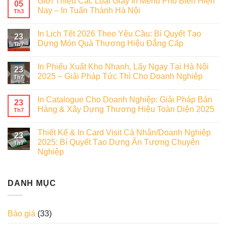
Giới Thiệu Các Loại Giấy In Menu Phổ Biến Hiện
05
Nay – In Tuấn Thành Hà Nội
Th3
In Lịch Tết 2026 Theo Yêu Cầu: Bí Quyết Tạo
23
Dựng Món Quà Thương Hiệu Đẳng Cấp
Th7
In Phiếu Xuất Kho Nhanh, Lấy Ngay Tại Hà Nội
23
2025 – Giải Pháp Tức Thì Cho Doanh Nghiệp
Th7
In Catalogue Cho Doanh Nghiệp: Giải Pháp Bán
23
Hàng & Xây Dựng Thương Hiệu Toàn Diện 2025
Th7
Thiết Kế & In Card Visit Cá Nhân/Doanh Nghiệp
23
2025: Bí Quyết Tạo Dựng Ấn Tượng Chuyên
Th7
Nghiệp
DANH MỤC
Báo giá
(33)