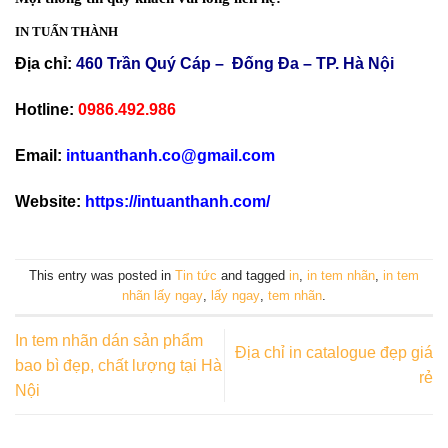
IN TUẤN THÀNH
Địa chỉ:
460 Trần Quý Cáp – Đống Đa – TP. Hà Nội
Hotline:
0986.492.986
Email:
intuanthanh.co@gmail.com
Website:
https://intuanthanh.com/
This entry was posted in
Tin tức
and tagged
in
,
in tem nhãn
,
in tem
nhãn lấy ngay
,
lấy ngay
,
tem nhãn
.
In tem nhãn dán sản phẩm
Địa chỉ in catalogue đẹp giá
bao bì đẹp, chất lượng tại Hà
rẻ
Nội