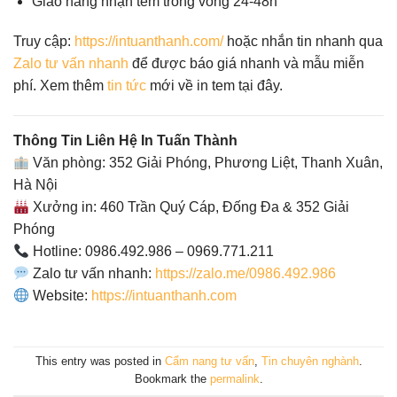
Giao hàng nhận tem trong vòng 24-48h
Truy cập:
https://intuanthanh.com/
hoặc nhắn tin nhanh qua
Zalo tư vấn nhanh
để được báo giá nhanh và mẫu miễn
phí. Xem thêm
tin tức
mới về in tem tại đây.
Thông Tin Liên Hệ In Tuấn Thành
Văn phòng: 352 Giải Phóng, Phương Liệt, Thanh Xuân,
Hà Nội
Xưởng in: 460 Trần Quý Cáp, Đống Đa & 352 Giải
Phóng
Hotline: 0986.492.986 – 0969.771.211
Zalo tư vấn nhanh:
https://zalo.me/0986.492.986
Website:
https://intuanthanh.com
This entry was posted in
Cẩm nang tư vấn
,
Tin chuyên nghành
.
Bookmark the
permalink
.