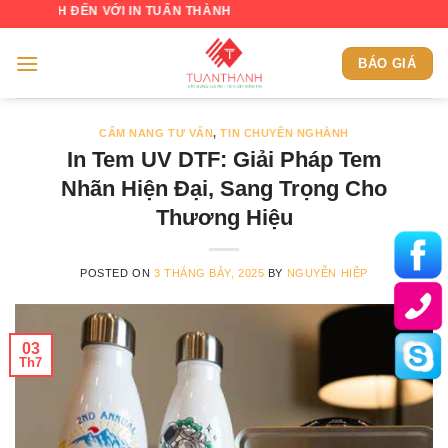
Skip
ĐẾN VỚI IN TUẤN THÀNH
to
content
BÁO GIÁ
CẨM NANG TƯ VẤN
,
TIN CHUYÊN NGHÀNH
In Tem UV DTF: Giải Pháp Tem
Nhãn Hiện Đại, Sang Trọng Cho
Thương Hiệu
POSTED ON
3 THÁNG BẢY, 2025
BY
NGUYỄN HIỆP
03
Th7