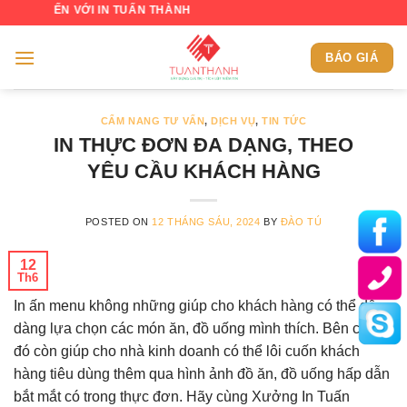
Skip
ẾN VỚI IN TUẤN THÀNH
to
content
BÁO GIÁ
CẨM NANG TƯ VẤN
,
DỊCH VỤ
,
TIN TỨC
IN THỰC ĐƠN ĐA DẠNG, THEO
YÊU CẦU KHÁCH HÀNG
POSTED ON
12 THÁNG SÁU, 2024
BY
ĐÀO TÚ
12
Th6
In ấn menu không những giúp cho khách hàng có thể dễ
dàng lựa chọn các món ăn, đồ uống mình thích. Bên cạnh
đó còn giúp cho nhà kinh doanh có thể lôi cuốn khách
hàng tiêu dùng thêm qua hình ảnh đồ ăn, đồ uống hấp dẫn
bắt mắt có trong thực đơn. Hãy cùng Xưởng In Tuấn