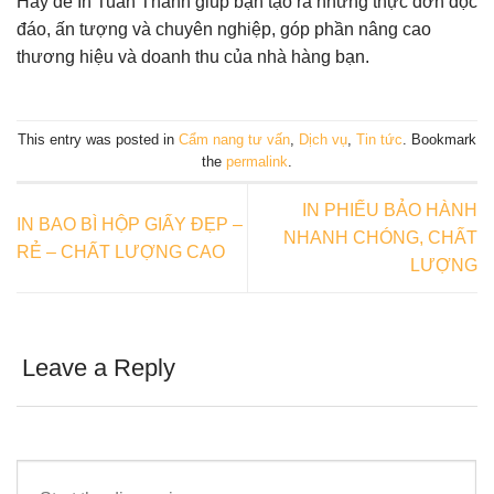
Hãy để In Tuấn Thành giúp bạn tạo ra những thực đơn độc
đáo, ấn tượng và chuyên nghiệp, góp phần nâng cao
thương hiệu và doanh thu của nhà hàng bạn.
This entry was posted in
Cẩm nang tư vấn
,
Dịch vụ
,
Tin tức
. Bookmark
the
permalink
.
IN PHIẾU BẢO HÀNH
IN BAO BÌ HỘP GIẤY ĐẸP –
NHANH CHÓNG, CHẤT
RẺ – CHẤT LƯỢNG CAO
LƯỢNG
Leave a Reply