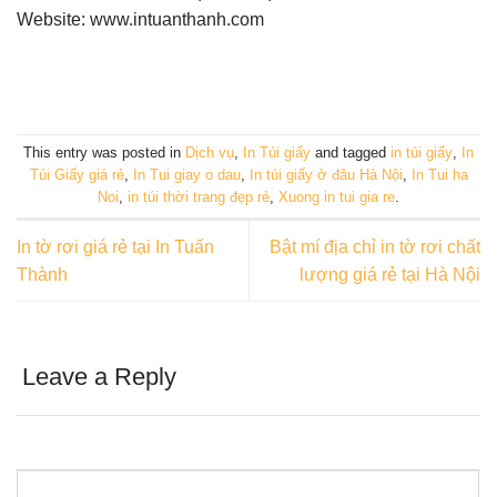
Website: www.intuanthanh.com
This entry was posted in
Dịch vụ
,
In Túi giấy
and tagged
in túi giấy
,
In
Túi Giấy giá rẻ
,
In Tui giay o dau
,
In túi giấy ở đâu Hà Nội
,
In Tui ha
Noi
,
in túi thời trang đẹp rẻ
,
Xuong in tui gia re
.
In tờ rơi giá rẻ tại In Tuấn
Bật mí địa chỉ in tờ rơi chất
Thành
lượng giá rẻ tại Hà Nội
Leave a Reply