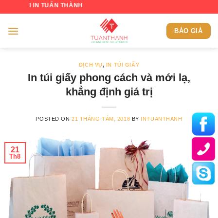
Skip
 IN TUẤN THÀNH
to
content
BÁO GIÁ
DỊCH VỤ
,
IN TÚI GIẤY
In túi giấy phong cách và mới lạ,
khẳng định giá trị
POSTED ON
21 THÁNG TÁM, 2018
BY
INTUANTHANH
21
Th8