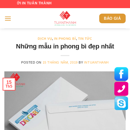
Skip
 IN TUẤN THÀNH
to
content
BÁO GIÁ
DỊCH VỤ
,
IN PHONG BÌ
,
TIN TỨC
Những mẫu in phong bì đẹp nhất
POSTED ON
15 THÁNG NĂM, 2019
BY
INTUANTHANH
15
Th5