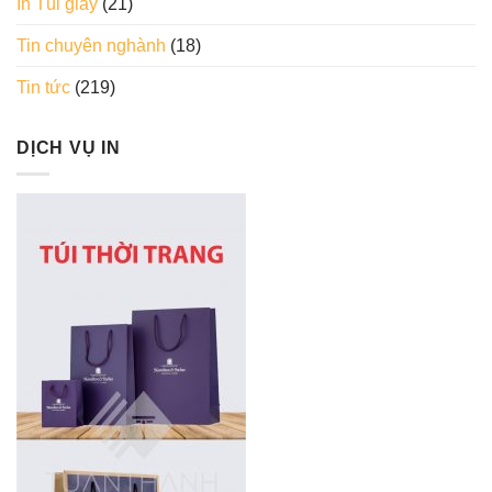
In Túi giấy
(21)
Tin chuyên nghành
(18)
Tin tức
(219)
DỊCH VỤ IN