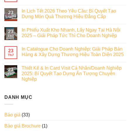
In Lịch Tết 2026 Theo Yêu Cầu: Bí Quyết Tạo
23
Dựng Món Quà Thương Hiệu Đẳng Cấp
Th7
In Phiếu Xuất Kho Nhanh, Lấy Ngay Tại Hà Nội
23
2025 – Giải Pháp Tức Thì Cho Doanh Nghiệp
Th7
In Catalogue Cho Doanh Nghiệp: Giải Pháp Bán
23
Hàng & Xây Dựng Thương Hiệu Toàn Diện 2025
Th7
Thiết Kế & In Card Visit Cá Nhân/Doanh Nghiệp
23
2025: Bí Quyết Tạo Dựng Ấn Tượng Chuyên
Th7
Nghiệp
DANH MỤC
Báo giá
(33)
Báo giá Brochure
(1)