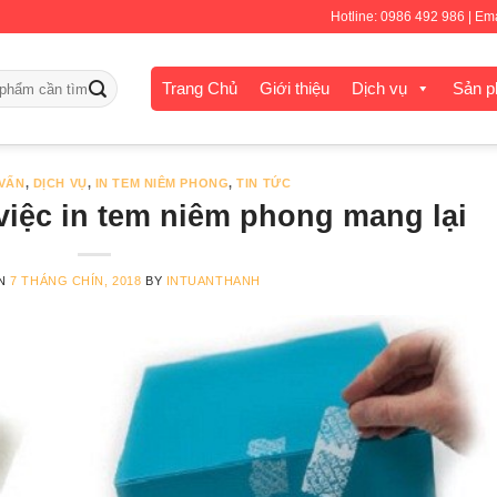
Hotline: 0986 492 986 | E
Trang Chủ
Giới thiệu
Dịch vụ
Sản 
VẤN
,
DỊCH VỤ
,
IN TEM NIÊM PHONG
,
TIN TỨC
việc in tem niêm phong mang lại
ON
7 THÁNG CHÍN, 2018
BY
INTUANTHANH