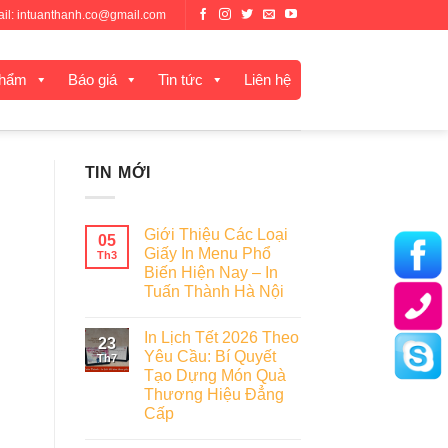
mail: intuanthanh.co@gmail.com
phẩm
Báo giá
Tin tức
Liên hệ
TIN MỚI
Giới Thiệu Các Loại
05
Giấy In Menu Phổ
Th3
Biến Hiện Nay – In
Tuấn Thành Hà Nội
In Lịch Tết 2026 Theo
23
Yêu Cầu: Bí Quyết
Th7
Tạo Dựng Món Quà
Thương Hiệu Đẳng
Cấp