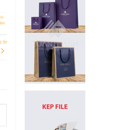
,
In
iêm
c In