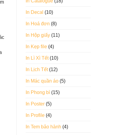
In Catalogue
(18)
em
In Decal
(10)
In Hoá đơn
(8)
In Hộp giấy
(11)
ác
In Kẹp file
(4)
a
In Lì Xì Tết
(10)
In Lịch Tết
(12)
In Mác quần áo
(5)
In Phong bì
(15)
In Poster
(5)
In Profile
(4)
In Tem bảo hành
(4)