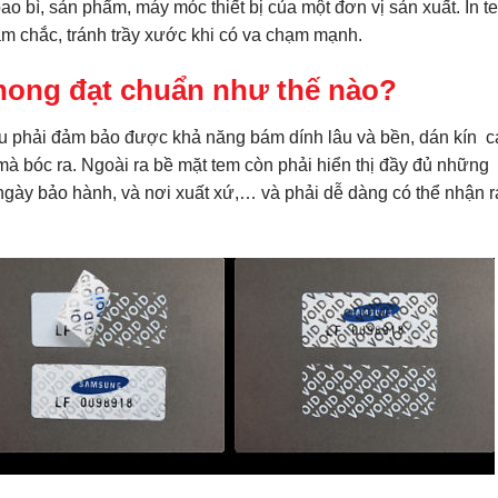
o bì, sản phẩm, máy móc thiết bị của một đơn vị sản xuất. In t
m chắc, tránh trầy xước khi có va chạm mạnh.
hong đạt chuẩn như thế nào?
 phải đảm bảo được khả năng bám dính lâu và bền, dán kín c
mà bóc ra. Ngoài ra bề mặt tem còn phải hiển thị đầy đủ những
, ngày bảo hành, và nơi xuất xứ,… và phải dễ dàng có thể nhận r