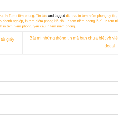
vụ
,
In Tem niêm phong
,
Tin tức
and tagged
dịch vụ in tem niêm phong uy tín
o doanh nghiệp
,
in tem niêm phong Hà Nội
,
in tem niêm phong là gì
,
in tem n
ích in tem niêm phong
,
yêu cầu in tem niêm phong
.
Bật mí những thông tin mà bạn chưa biết về việ
túi giấy
decal