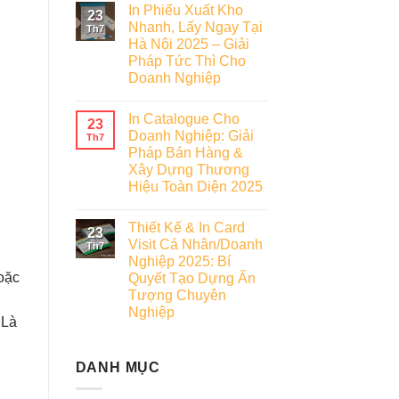
In Phiếu Xuất Kho
23
Nhanh, Lấy Ngay Tại
Th7
Hà Nội 2025 – Giải
Pháp Tức Thì Cho
Doanh Nghiệp
In Catalogue Cho
23
Doanh Nghiệp: Giải
Th7
Pháp Bán Hàng &
Xây Dựng Thương
Hiệu Toàn Diện 2025
Thiết Kế & In Card
23
Visit Cá Nhân/Doanh
Th7
Nghiệp 2025: Bí
oặc
Quyết Tạo Dựng Ấn
Tượng Chuyên
Nghiệp
 Là
DANH MỤC