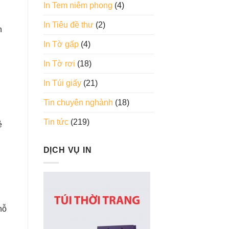
In Tem niêm phong
(4)
In Tiêu đề thư
(2)
n
In Tờ gấp
(4)
In Tờ rơi
(18)
In Túi giấy
(21)
Tin chuyên nghành
(18)
Tin tức
(219)
ẻ
DỊCH VỤ IN
hỗ