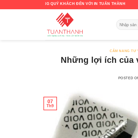
Skip
CHÀO MỪNG QUÝ KHÁCH ĐẾN VỚI IN TUẤN THÀNH
to
content
CẨM NANG TƯ 
Những lợi ích của 
POSTED 
07
Th9