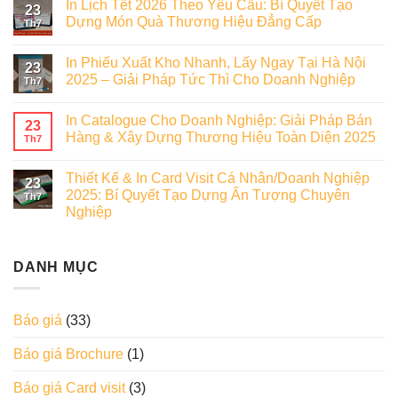
In Lịch Tết 2026 Theo Yêu Cầu: Bí Quyết Tạo
23
Dựng Món Quà Thương Hiệu Đẳng Cấp
Th7
In Phiếu Xuất Kho Nhanh, Lấy Ngay Tại Hà Nội
23
2025 – Giải Pháp Tức Thì Cho Doanh Nghiệp
Th7
In Catalogue Cho Doanh Nghiệp: Giải Pháp Bán
23
Hàng & Xây Dựng Thương Hiệu Toàn Diện 2025
Th7
Thiết Kế & In Card Visit Cá Nhân/Doanh Nghiệp
23
2025: Bí Quyết Tạo Dựng Ấn Tượng Chuyên
Th7
Nghiệp
DANH MỤC
Báo giá
(33)
Báo giá Brochure
(1)
Báo giá Card visit
(3)