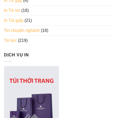
In Tờ gấp
(4)
In Tờ rơi
(18)
In Túi giấy
(21)
Tin chuyên nghành
(18)
Tin tức
(219)
DỊCH VỤ IN