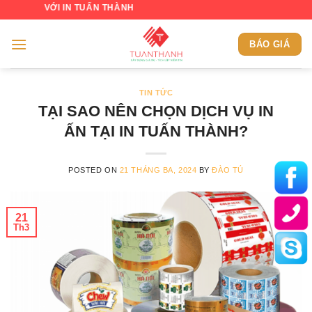
Skip
IN TUẤN THÀNH
to
content
BÁO GIÁ
TIN TỨC
TẠI SAO NÊN CHỌN DỊCH VỤ IN
ẤN TẠI IN TUẤN THÀNH?
POSTED ON
21 THÁNG BA, 2024
BY
ĐÀO TÚ
21
Th3