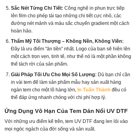
Sắc Nét Từng Chi Tiết:
Công nghệ in phun trực tiếp
lên film cho phép tái tạo những chi tiết cực nhỏ, các
đường nét mảnh và màu sắc chuyển gradient một cách
hoàn hảo.
Thẩm Mỹ Tối Thượng – Không Nền, Không Viền:
Đây là ưu điểm “ăn tiền” nhất. Logo của bạn sẽ hiện lên
một cách trọn vẹn, tinh tế, như thể nó là một phần không
thể tách rời của sản phẩm.
Giải Pháp Tối Ưu Cho Mọi Số Lượng:
Dù bạn chỉ cần
in vài tem để làm sản phẩm mẫu hay sản xuất hàng
ngàn tem cho một lô hàng lớn,
In Tuấn Thành
đều có
thể đáp ứng nhanh chóng với chi phí hợp lý.
Ứng Dụng Vô Hạn Của Tem Dán Nổi UV DTF
Với những ưu điểm kể trên, tem UV DTF đang len lỏi vào
mọi ngóc ngách của đời sống và sản xuất.