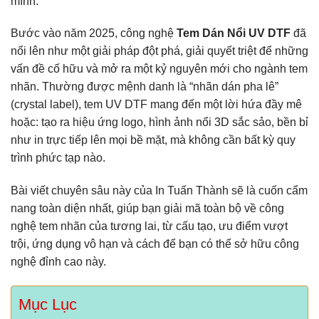
mình.
Bước vào năm 2025, công nghệ
Tem Dán Nổi UV DTF
đã
nổi lên như một giải pháp đột phá, giải quyết triệt để những
vấn đề cố hữu và mở ra một kỷ nguyên mới cho ngành tem
nhãn. Thường được mệnh danh là “nhãn dán pha lê”
(crystal label), tem UV DTF mang đến một lời hứa đầy mê
hoặc: tạo ra hiệu ứng logo, hình ảnh nổi 3D sắc sảo, bền bỉ
như in trực tiếp lên mọi bề mặt, mà không cần bất kỳ quy
trình phức tạp nào.
Bài viết chuyên sâu này của In Tuấn Thành sẽ là cuốn cẩm
nang toàn diện nhất, giúp bạn giải mã toàn bộ về công
nghệ tem nhãn của tương lai, từ cấu tạo, ưu điểm vượt
trội, ứng dụng vô hạn và cách để bạn có thể sở hữu công
nghệ đỉnh cao này.
Mục Lục