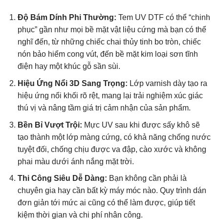
Độ Bám Dính Phi Thường:
Tem UV DTF có thể “chinh
phục” gần như mọi bề mặt vật liệu cứng mà bạn có thể
nghĩ đến, từ những chiếc chai thủy tinh bo tròn, chiếc
nón bảo hiểm cong vút, đến bề mặt kim loại sơn tĩnh
điện hay một khúc gỗ sần sùi.
Hiệu Ứng Nổi 3D Sang Trọng:
Lớp varnish dày tạo ra
hiệu ứng nổi khối rõ rệt, mang lại trải nghiệm xúc giác
thú vị và nâng tầm giá trị cảm nhận của sản phẩm.
Bền Bỉ Vượt Trội:
Mực UV sau khi được sấy khô sẽ
tạo thành một lớp màng cứng, có khả năng chống nước
tuyệt đối, chống chịu được va đập, cào xước và không
phai màu dưới ánh nắng mặt trời.
Thi Công Siêu Dễ Dàng:
Bạn không cần phải là
chuyên gia hay cần bất kỳ máy móc nào. Quy trình dán
đơn giản tới mức ai cũng có thể làm được, giúp tiết
kiệm thời gian và chi phí nhân công.