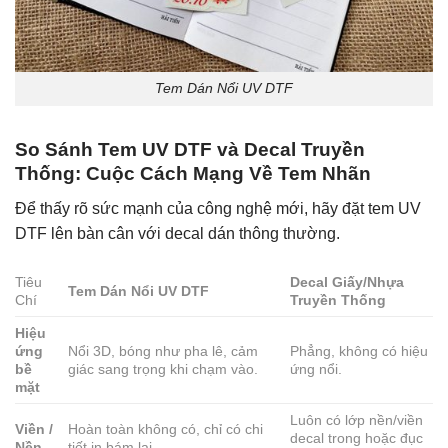
Tem Dán Nổi UV DTF
So Sánh Tem UV DTF và Decal Truyền
Thống: Cuộc Cách Mạng Về Tem Nhãn
Để thấy rõ sức mạnh của công nghệ mới, hãy đặt tem UV
DTF lên bàn cân với decal dán thông thường.
Tiêu
Decal Giấy/Nhựa
Tem Dán Nổi UV DTF
Chí
Truyền Thống
Hiệu
ứng
Nổi 3D, bóng như pha lê, cảm
Phẳng, không có hiệu
bề
giác sang trọng khi chạm vào.
ứng nổi.
mặt
Luôn có lớp nền/viền
Viền /
Hoàn toàn không có, chỉ có chi
decal trong hoặc đục
Nền
tiết in bám lại.