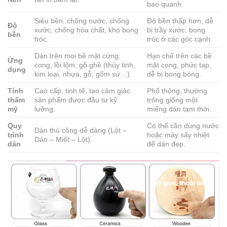
bao quanh.
Siêu bền, chống nước, chống
Độ bền thấp hơn, dễ
Độ
xước, chống hóa chất, khó bong
bị trầy xước, bong
bền
tróc.
tróc ở các góc cạnh.
Dán trên mọi bề mặt cứng:
Hạn chế trên các bề
Ứng
cong, lồi lõm, gồ ghề (thủy tinh,
mặt cong, phức tạp,
dụng
kim loại, nhựa, gỗ, gốm sứ…).
dễ bị bong bóng.
Tính
Cao cấp, tinh tế, tạo cảm giác
Phổ thông, thường
thẩm
sản phẩm được đầu tư kỹ
trông giống một
mỹ
lưỡng.
miếng dán tạm thời.
Quy
Có thể cần dùng nước
Dán thủ công dễ dàng (Lột –
trình
hoặc máy sấy nhiệt
Dán – Miết – Lột).
dán
để dán đẹp.