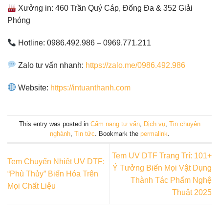
Xưởng in: 460 Trần Quý Cáp, Đống Đa & 352 Giải
Phóng
Hotline: 0986.492.986 – 0969.771.211
Zalo tư vấn nhanh:
https://zalo.me/0986.492.986
Website:
https://intuanthanh.com
This entry was posted in
Cẩm nang tư vấn
,
Dịch vụ
,
Tin chuyên
nghành
,
Tin tức
. Bookmark the
permalink
.
Tem UV DTF Trang Trí: 101+
Tem Chuyển Nhiệt UV DTF:
Ý Tưởng Biến Mọi Vật Dụng
“Phù Thủy” Biến Hóa Trên
Thành Tác Phẩm Nghệ
Mọi Chất Liệu
Thuật 2025