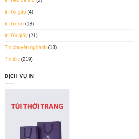
In Tiêu đề thư
(2)
In Tờ gấp
(4)
In Tờ rơi
(18)
In Túi giấy
(21)
Tin chuyên nghành
(18)
Tin tức
(219)
DỊCH VỤ IN