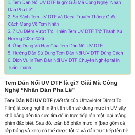
Tem Dán Nổi UV DTF là gì? Giải Mã Công Nghệ “Nhãn
Dán Pha Lê”
So Sánh Tem UV DTF và Decal Truyền Thống: Cuộc
Cách Mạng Về Tem Nhãn
7 Ưu Điểm Vượt Trội Khiến Tem UV DTF Trở Thành Xu
Hướng 2025-2026
Ứng Dụng Vô Hạn Của Tem Dán Nổi UV DTF
Hướng Dẫn Sử Dụng Tem Dán Nổi UV DTF Đúng Cách
Dịch Vụ In Tem Dán Nổi UV DTF Chuyên Nghiệp tại In
Tuấn Thành
Tem Dán Nổi UV DTF là gì? Giải Mã Công
Nghệ “Nhãn Dán Pha Lê”
Tem Dán Nổi UV DTF
(viết tắt của Ultraviolet Direct To
Film) là công nghệ in ấn tiên tiến sử dụng mực in UV sấy
khô bằng đèn tia cực tím để in trực tiếp lên một loại màng
phim đặc biệt. Sau đó, toàn bộ phần mực in (bao gồm cả
lớp bóng và keo) có thể được lột ra và dán trực tiếp lên bề