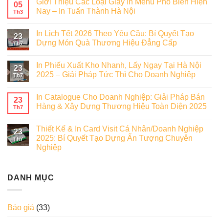
Giới Thiệu Các Loại Giấy In Menu Phổ Biến Hiện
05
Nay – In Tuấn Thành Hà Nội
Th3
In Lịch Tết 2026 Theo Yêu Cầu: Bí Quyết Tạo
23
Dựng Món Quà Thương Hiệu Đẳng Cấp
Th7
In Phiếu Xuất Kho Nhanh, Lấy Ngay Tại Hà Nội
23
2025 – Giải Pháp Tức Thì Cho Doanh Nghiệp
Th7
In Catalogue Cho Doanh Nghiệp: Giải Pháp Bán
23
Hàng & Xây Dựng Thương Hiệu Toàn Diện 2025
Th7
Thiết Kế & In Card Visit Cá Nhân/Doanh Nghiệp
23
2025: Bí Quyết Tạo Dựng Ấn Tượng Chuyên
Th7
Nghiệp
DANH MỤC
Báo giá
(33)