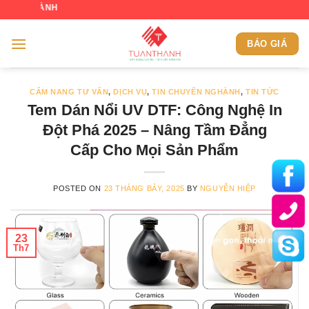
Skip
CHÀO MỪNG QUÝ K
to
content
BÁO GIÁ
CẨM NANG TƯ VẤN
,
DỊCH VỤ
,
TIN CHUYÊN NGHÀNH
,
TIN TỨC
Tem Dán Nổi UV DTF: Công Nghệ In
Đột Phá 2025 – Nâng Tầm Đẳng
Cấp Cho Mọi Sản Phẩm
POSTED ON
23 THÁNG BẢY, 2025
BY
NGUYỄN HIỆP
23
Th7