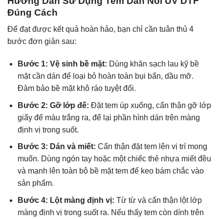
Hướng Dẫn Sử Dụng Tem Dán Nổi UV DTF
Đúng Cách
Để đạt được kết quả hoàn hảo, bạn chỉ cần tuân thủ 4
bước đơn giản sau:
Bước 1: Vệ sinh bề mặt:
Dùng khăn sạch lau kỹ bề
mặt cần dán để loại bỏ hoàn toàn bụi bẩn, dầu mỡ.
Đảm bảo bề mặt khô ráo tuyệt đối.
Bước 2: Gỡ lớp đế:
Đặt tem úp xuống, cẩn thận gỡ lớp
giấy đế màu trắng ra, để lại phần hình dán trên màng
định vị trong suốt.
Bước 3: Dán và miết:
Cẩn thận đặt tem lên vị trí mong
muốn. Dùng ngón tay hoặc một chiếc thẻ nhựa miết đều
và mạnh lên toàn bộ bề mặt tem để keo bám chắc vào
sản phẩm.
Bước 4: Lột màng định vị:
Từ từ và cẩn thận lột lớp
màng định vị trong suốt ra. Nếu thấy tem còn dính trên