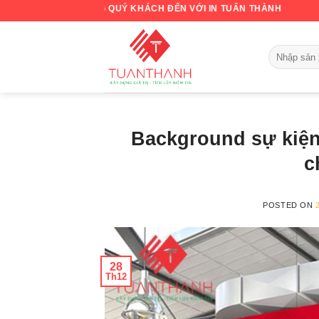
Skip
O MỪNG QUÝ KHÁCH ĐẾN VỚI IN TUẤN THÀNH
to
content
Background sự kiện
c
POSTED ON
28
Th12