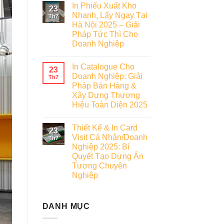
In Phiếu Xuất Kho
23
Nhanh, Lấy Ngay Tại
Th7
Hà Nội 2025 – Giải
Pháp Tức Thì Cho
Doanh Nghiệp
In Catalogue Cho
23
Doanh Nghiệp: Giải
Th7
Pháp Bán Hàng &
Xây Dựng Thương
Hiệu Toàn Diện 2025
Thiết Kế & In Card
23
Visit Cá Nhân/Doanh
Th7
Nghiệp 2025: Bí
Quyết Tạo Dựng Ấn
Tượng Chuyên
Nghiệp
DANH MỤC