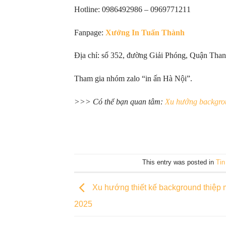
Hotline: 0986492986 – 0969771211
Fanpage:
Xưởng In Tuấn Thành
Địa chỉ: số 352, đường Giải Phóng, Quận Tha
Tham gia nhóm zalo “in ấn Hà Nội”.
>>> Có thể bạn quan tâm:
Xu hướng backgrou
This entry was posted in
Tin
Xu hướng thiết kế background thiệp 
2025