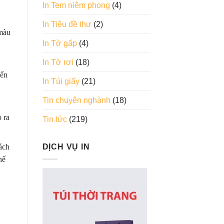
In Tem niêm phong
(4)
In Tiêu đề thư
(2)
 màu
In Tờ gấp
(4)
In Tờ rơi
(18)
iển
In Túi giấy
(21)
Tin chuyên nghành
(18)
 ra
Tin tức
(219)
DỊCH VỤ IN
ách
hể