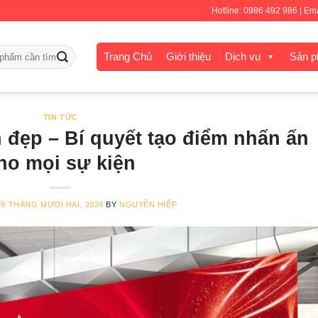
Hotline: 0986 492 986 | E
Trang Chủ
Giới thiệu
Dịch vụ
Sản 
TIN TỨC
 đẹp – Bí quyết tạo điểm nhấn ấn
ho mọi sự kiện
28 THÁNG MƯỜI HAI, 2024
BY
NGUYỄN HIỆP