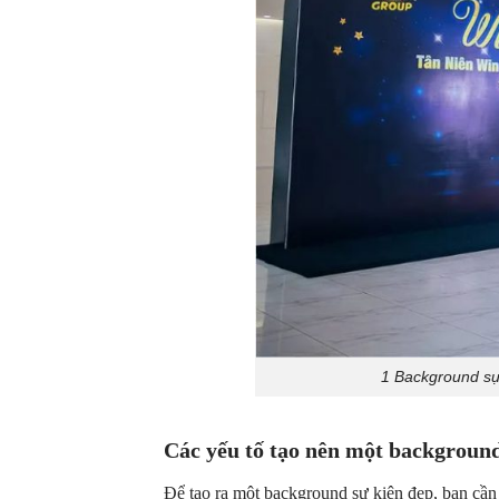
1 Background sự
Các yếu tố tạo nên một background
Để tạo ra một background sự kiện đẹp, bạn cần 