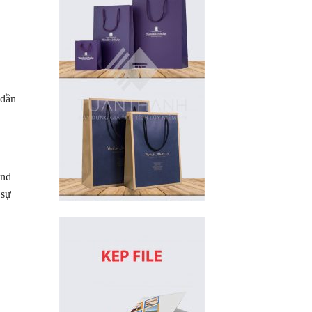
 dần
und
 sự