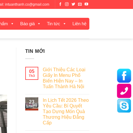
mail: intuanthanh.co@gmail.com
phẩm
Báo giá
Tin tức
Liên hệ
TIN MỚI
Giới Thiệu Các Loại
05
Giấy In Menu Phổ
Th3
Biến Hiện Nay – In
Tuấn Thành Hà Nội
In Lịch Tết 2026 Theo
23
Yêu Cầu: Bí Quyết
Th7
Tạo Dựng Món Quà
Thương Hiệu Đẳng
Cấp