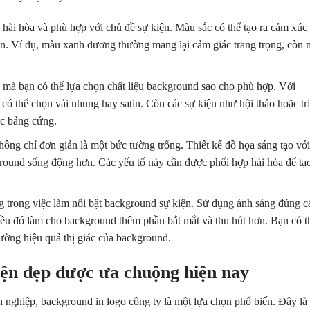
hài hòa và phù hợp với chủ đề sự kiện. Màu sắc có thể tạo ra cảm xúc
n. Ví dụ, màu xanh dương thường mang lại cảm giác trang trọng, còn
n mà bạn có thể lựa chọn chất liệu background sao cho phù hợp. Với
 có thể chọn vải nhung hay satin. Còn các sự kiện như hội thảo hoặc tr
ặc bảng cứng.
ông chỉ đơn giản là một bức tường trống. Thiết kế đồ họa sáng tạo với
ground sống động hơn. Các yếu tố này cần được phối hợp hài hòa để tạo
ng trong việc làm nổi bật background sự kiện. Sử dụng ánh sáng đúng c
Điều đó làm cho background thêm phần bắt mắt và thu hút hơn. Bạn có t
ờng hiệu quả thị giác của background.
ện đẹp được ưa chuộng hiện nay
h nghiệp, background in logo công ty là một lựa chọn phổ biến. Đây là