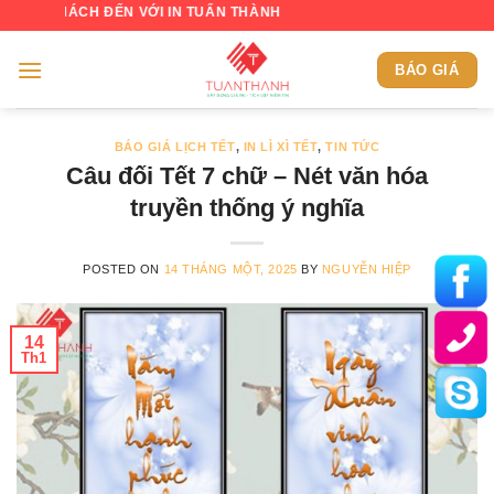
Skip
ÁCH ĐẾN VỚI IN TUẤN THÀNH
to
content
BÁO GIÁ
BÁO GIÁ LỊCH TẾT
,
IN LÌ XÌ TẾT
,
TIN TỨC
Câu đối Tết 7 chữ – Nét văn hóa
truyền thống ý nghĩa
POSTED ON
14 THÁNG MỘT, 2025
BY
NGUYỄN HIỆP
14
Th1