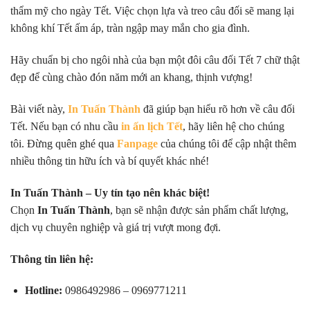
thẩm mỹ cho ngày Tết. Việc chọn lựa và treo câu đối sẽ mang lại
không khí Tết ấm áp, tràn ngập may mắn cho gia đình.
Hãy chuẩn bị cho ngôi nhà của bạn một đôi câu đối Tết 7 chữ thật
đẹp để cùng chào đón năm mới an khang, thịnh vượng!
Bài viết này,
In Tuấn Thành
đã giúp bạn hiểu rõ hơn về câu đối
Tết. Nếu bạn có nhu cầu
in ấn lịch Tết
, hãy liên hệ cho chúng
tôi. Đừng quên ghé qua
Fanpage
của chúng tôi
để cập nhật thêm
nhiều thông tin hữu ích và bí quyết khác nhé!
In Tuấn Thành – Uy tín tạo nên khác biệt!
Chọn
In Tuấn Thành
, bạn sẽ nhận được sản phẩm chất lượng,
dịch vụ chuyên nghiệp và giá trị vượt mong đợi.
Thông tin liên hệ:
Hotline:
0986492986 – 0969771211