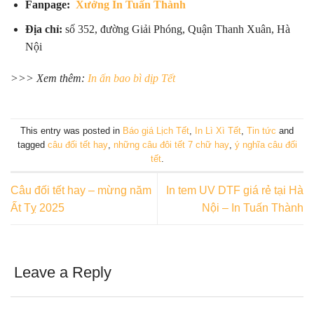
Fanpage:
Xưởng In Tuấn Thành
Địa chỉ:
số 352, đường Giải Phóng, Quận Thanh Xuân, Hà
Nội
>>> Xem thêm:
In ấn bao bì dịp Tết
This entry was posted in
Báo giá Lịch Tết
,
In Lì Xì Tết
,
Tin tức
and
tagged
câu đối tết hay
,
những câu đôi tết 7 chữ hay
,
ý nghĩa câu đối
tết
.
Câu đối tết hay – mừng năm
In tem UV DTF giá rẻ tại Hà
Ất Tỵ 2025
Nội – In Tuấn Thành
Leave a Reply