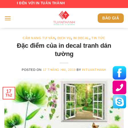
Skip
ĐẾN VỚI IN TUẤN THÀNH
to
content
BÁO GIÁ
CẨM NANG TƯ VẤN
,
DỊCH VỤ
,
IN DECAL
,
TIN TỨC
Đặc điểm của in decal tranh dán
tường
POSTED ON
17 THÁNG HAI, 2019
BY
INTUANTHANH
17
Th2