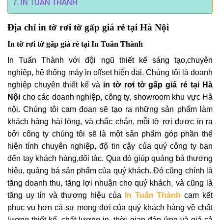
IN TUẤN THÀNH
Địa chỉ
in tờ rơi tờ gấp giá rẻ tại Hà Nội
In tờ rơi tờ gấp giá rẻ tại In Tuần Thành
In Tuấn Thành với đội ngũ thiết kế sáng tạo,chuyên
nghiệp, hệ thống máy in offset hiện đại. Chúng tôi là doanh
nghiệp chuyên thiết kế và
in tờ rơi tờ gấp giá rẻ tại Hà
Nội
cho các doanh nghiệp, công ty, showroom khu vực Hà
nội. Chúng tôi cam đoan sẽ tạo ra những sản phẩm làm
khách hàng hài lòng, và chắc chắn, mỗi tờ rơi được in ra
bởi công ty chúng tôi sẽ là một sản phẩm góp phần thể
hiện tính chuyên nghiệp, độ tin cậy của quý công ty bạn
đến tay khách hàng,đối tác. Qua đó giúp quảng bá thương
hiệu, quảng bá sản phẩm của quý khách. Đó cũng chính là
tăng doanh thu, tăng lợi nhuận cho quý khách, và cũng là
tăng uy tín và thương hiệu của
In Tuấn Thành
cam kết
phục vụ hơn cả sự mong đợi của quý khách hàng về chất
lượng thiết kế, chất lượng in, thời gian đáp ứng và giá cả