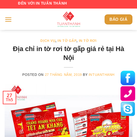
Skip
N VỚI IN TUẤN THÀNH
to
content
BÁO GIÁ
DỊCH VỤ
,
IN TỜ GẤP
,
IN TỜ RƠI
Địa chỉ in tờ rơi tờ gấp giá rẻ tại Hà
Nội
POSTED ON
27 THÁNG NĂM, 2019
BY
INTUANTHANH
27
Th5