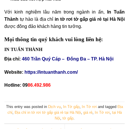
Với kinh nghiệm lâu năm trong ngành in ấn,
In Tuấn
Thành
tự hào là địa chỉ
in tờ rơi tờ gấp giá rẻ tại Hà Nội
được đông đảo khách hàng tin tưởng.
Mọi thông tin quý khách vui lòng liên hệ:
IN TUẤN THÀNH
Địa chỉ:
460 Trần Quý Cáp – Đống Đa – TP. Hà Nội
Website:
https://intuanthanh.com/
Hotline: 09
86.492.986
This entry was posted in
Dịch vụ
,
In Tờ gấp
,
In Tờ rơi
and tagged
Địa
chỉ
,
Địa chỉ in tờ rơi tờ gấp giá rẻ tại Hà Nội
,
giá rẻ
,
In Tờ rơi
,
tại Hà
Nội
,
tờ gấp
.