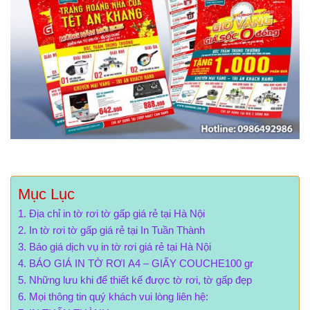
Mục Lục
Địa chỉ in tờ rơi tờ gấp giá rẻ tại Hà Nội
In tờ rơi tờ gấp giá rẻ tại In Tuần Thành
Báo giá dịch vụ in tờ rơi giá rẻ tại Hà Nội
BÁO GIÁ IN TỜ RƠI A4 – GIẤY COUCHE100 gr
Những lưu khi để thiết kế được tờ rơi, tờ gấp đẹp
Mọi thông tin quý khách vui lòng liên hệ: