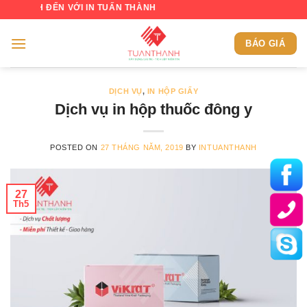
Skip
ẾN VỚI IN TUẤN THÀNH
to
content
BÁO GIÁ
DỊCH VỤ
,
IN HỘP GIẤY
Dịch vụ in hộp thuốc đông y
POSTED ON
27 THÁNG NĂM, 2019
BY
INTUANTHANH
27
Th5