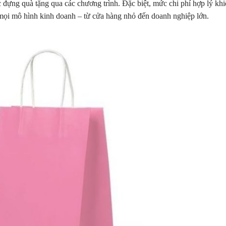
c đựng quà tặng qua các chương trình. Đặc biệt, mức chi phí hợp lý kh
i mọi mô hình kinh doanh – từ cửa hàng nhỏ đến doanh nghiệp lớn.