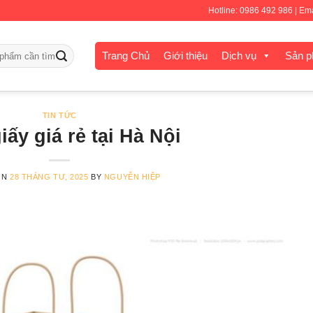
Hotline: 0986 492 986 | E
Trang Chủ
Giới thiệu
Dịch vụ
Sản 
TIN TỨC
giấy giá rẻ tại Hà Nội
ON
28 THÁNG TƯ, 2025
BY
NGUYỄN HIỆP