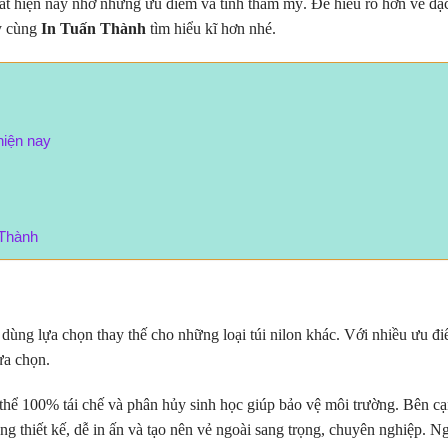
hất hiện nay nhờ những ưu điểm và tính thẩm mỹ. Để hiểu rõ hơn về đặ
ãy cùng
In Tuấn Thành
tìm hiểu kĩ hơn nhé.
hiện nay
n Thành
dùng lựa chọn thay thế cho những loại túi nilon khác. Với nhiều ưu đ
ựa chọn.
 thể 100% tái chế và phân hủy sinh học giúp bảo vệ môi trường. Bên c
g thiết kế, dễ in ấn và tạo nên vẻ ngoài sang trọng, chuyên nghiệp. N