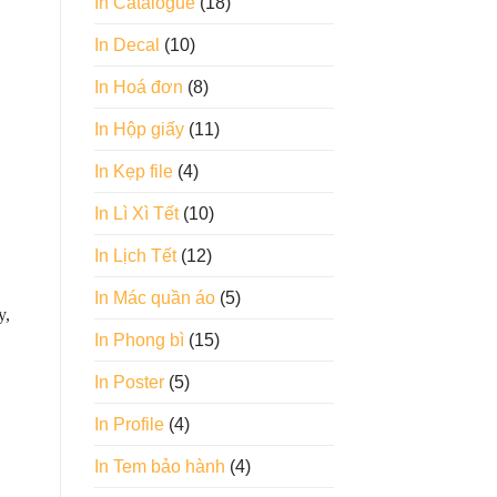
In Catalogue
(18)
In Decal
(10)
In Hoá đơn
(8)
In Hộp giấy
(11)
In Kẹp file
(4)
In Lì Xì Tết
(10)
In Lịch Tết
(12)
In Mác quần áo
(5)
y,
In Phong bì
(15)
In Poster
(5)
In Profile
(4)
In Tem bảo hành
(4)