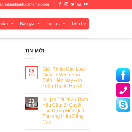
mail: intuanthanh.co@gmail.com
phẩm
Báo giá
Tin tức
Liên hệ
TIN MỚI
Giới Thiệu Các Loại
05
Giấy In Menu Phổ
Th3
Biến Hiện Nay – In
Tuấn Thành Hà Nội
In Lịch Tết 2026 Theo
23
Yêu Cầu: Bí Quyết
Th7
Tạo Dựng Món Quà
Thương Hiệu Đẳng
Cấp