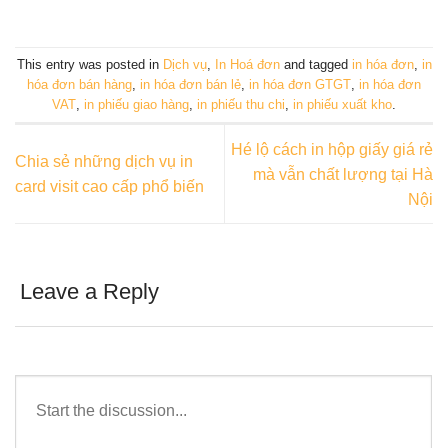
This entry was posted in
Dịch vụ
,
In Hoá đơn
and tagged
in hóa đơn
,
in
hóa đơn bán hàng
,
in hóa đơn bán lẻ
,
in hóa đơn GTGT
,
in hóa đơn
VAT
,
in phiếu giao hàng
,
in phiếu thu chi
,
in phiếu xuất kho
.
Hé lộ cách in hộp giấy giá rẻ
Chia sẻ những dịch vụ in
mà vẫn chất lượng tại Hà
card visit cao cấp phổ biến
Nội
Leave a Reply