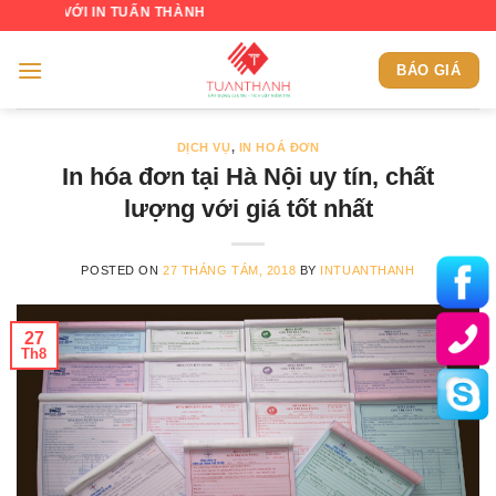
Skip
I IN TUẤN THÀNH
to
content
BÁO GIÁ
DỊCH VỤ
,
IN HOÁ ĐƠN
In hóa đơn tại Hà Nội uy tín, chất
lượng với giá tốt nhất
POSTED ON
27 THÁNG TÁM, 2018
BY
INTUANTHANH
27
Th8