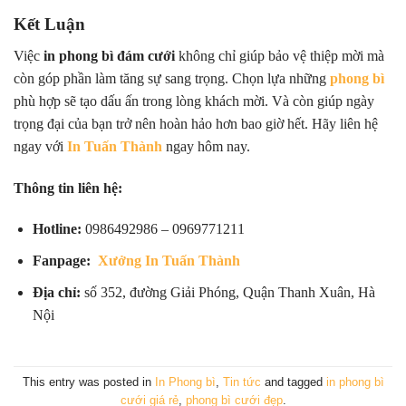
Kết Luận
Việc
in phong bì đám cưới
không chỉ giúp bảo vệ thiệp mời mà
còn góp phần làm tăng sự sang trọng. Chọn lựa những
phong bì
phù hợp sẽ tạo dấu ấn trong lòng khách mời. Và còn giúp ngày
trọng đại của bạn trở nên hoàn hảo hơn bao giờ hết. Hãy liên hệ
ngay với
In Tuấn Thành
ngay hôm nay.
Thông tin liên hệ:
Hotline:
0986492986 – 0969771211
Fanpage:
Xưởng In Tuấn Thành
Địa chỉ:
số 352, đường Giải Phóng, Quận Thanh Xuân, Hà
Nội
This entry was posted in
In Phong bì
,
Tin tức
and tagged
in phong bì
cưới giá rẻ
,
phong bì cưới đẹp
.