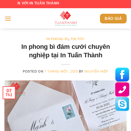
Skip
 VỚI IN TUẤN THÀNH
to
content
BÁO GIÁ
IN PHONG BÌ
,
TIN TỨC
In phong bì đám cưới chuyên
nghiệp tại In Tuấn Thành
POSTED ON
7 THÁNG MỘT, 2025
BY
NGUYỄN HIỆP
07
Th1