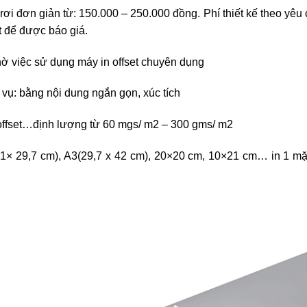
ờ rơi đơn giản từ: 150.000 – 250.000 đồng. Phí thiết kế theo yêu
ệt để được báo giá.
nhờ việc sử dụng máy in offset chuyên dụng
vụ: bằng nội dung ngắn gọn, xúc tích
y offset…định lượng từ 60 mgs/ m2 – 300 gms/ m2
21× 29,7 cm), A3(29,7 x 42 cm), 20×20 cm, 10×21 cm… in 1 mặ