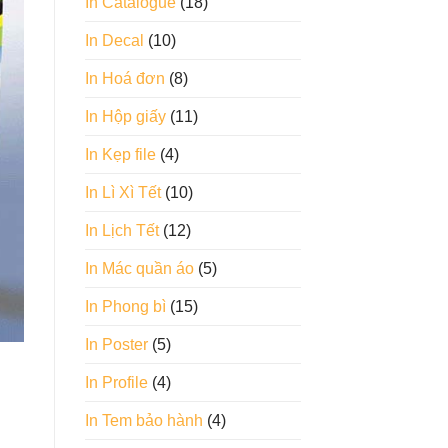
In Catalogue
(18)
In Decal
(10)
In Hoá đơn
(8)
In Hộp giấy
(11)
In Kẹp file
(4)
In Lì Xì Tết
(10)
In Lịch Tết
(12)
In Mác quần áo
(5)
In Phong bì
(15)
In Poster
(5)
In Profile
(4)
In Tem bảo hành
(4)