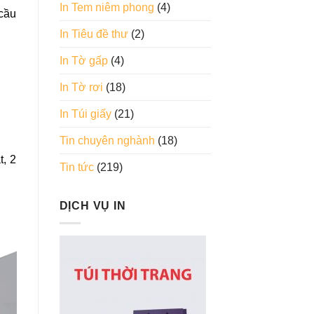
In Tem niêm phong
(4)
 cầu
In Tiêu đề thư
(2)
In Tờ gấp
(4)
In Tờ rơi
(18)
In Túi giấy
(21)
Tin chuyên nghành
(18)
t, 2
Tin tức
(219)
DỊCH VỤ IN