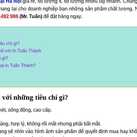
tại Hà Nội
giá rẻ, số lượng ít, số lượng nhiều lấy nhanh. Chúng
 mang lại cho doanh nghiệp bạn những sản phẩm chất lượng. 
.492.986
(Mr. Tuấn)
để đặt hàng ngay.
iêu chí gì?
Nội với In Tuấn Thành
 gì?
tại in Tuấn Thành?
 với những tiêu chí gì?
 nét, sống động, cao cấp.
 ràng, hợp lý, không rối mắt nhưng phải bắt mắt.
àng sẽ nhìn vào hình ảnh sản phẩm để quyết định mua hay kh