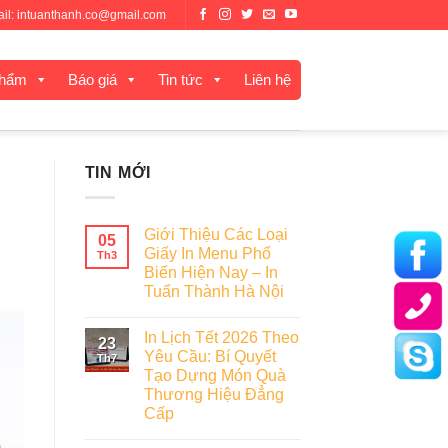
mail: intuanthanh.co@gmail.com
phẩm
Báo giá
Tin tức
Liên hệ
TIN MỚI
Giới Thiệu Các Loại
05
Giấy In Menu Phổ
Th3
Biến Hiện Nay – In
Tuấn Thành Hà Nội
In Lịch Tết 2026 Theo
23
Yêu Cầu: Bí Quyết
Th7
Tạo Dựng Món Quà
Thương Hiệu Đẳng
Cấp