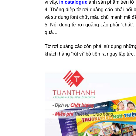
vì vậy,
in catalogue
ảnh sản phẩm trên tờ r
4. Thông điệp tờ rơi quảng cáo phải nổi bậ
và sử dụng font chữ, màu chữ mạnh mẽ để
5. Nội dung tờ rơi quảng cáo phải “chất”
quà…
Tờ rơi quảng cáo còn phải sử dụng những
khách hàng “rút ví” bỏ tiền ra ngay lập tức.