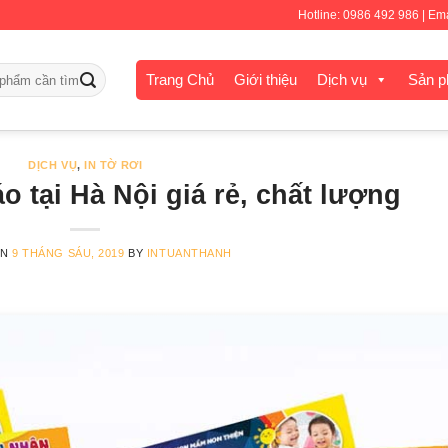
Hotline: 0986 492 986 | E
Trang Chủ
Giới thiệu
Dịch vụ
Sản 
DỊCH VỤ
,
IN TỜ RƠI
áo tại Hà Nội giá rẻ, chất lượng
ON
9 THÁNG SÁU, 2019
BY
INTUANTHANH