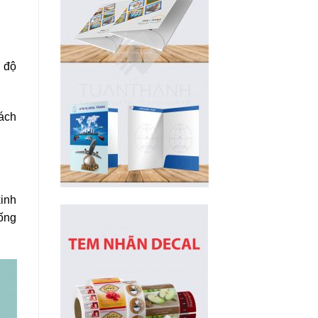
ó độ
cách
kinh
hống