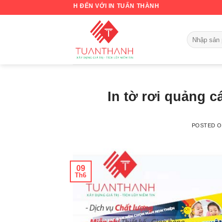
Skip
KHÁCH ĐẾN VỚI IN TUẤN THÀNH
to
content
In tờ rơi quảng c
POSTED 
09
Th6