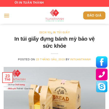
Skip
I IN TUẤN THÀNH
to
content
BÁO GIÁ
DỊCH VỤ
,
IN TÚI GIẤY
In túi giấy đựng bánh mỳ bảo vệ
sức khỏe
POSTED ON
23 THÁNG SÁU, 2019
BY
INTUANTHANH
23
Th6