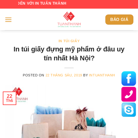
Skip
N VỚI IN TUẤN THÀNH
to
content
BÁO GIÁ
IN TÚI GIẤY
In túi giấy đựng mỹ phẩm ở đâu uy
tín nhất Hà Nội?
POSTED ON
22 THÁNG SÁU, 2019
BY
INTUANTHANH
22
Th6