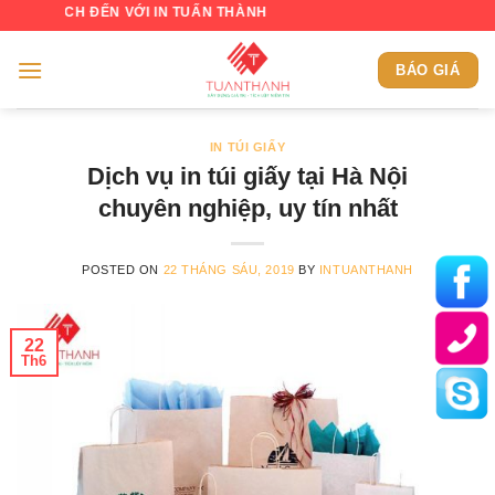
Skip
H ĐẾN VỚI IN TUẤN THÀNH
to
content
BÁO GIÁ
IN TÚI GIẤY
Dịch vụ in túi giấy tại Hà Nội
chuyên nghiệp, uy tín nhất
POSTED ON
22 THÁNG SÁU, 2019
BY
INTUANTHANH
22
Th6