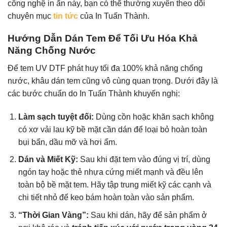
công nghệ in ấn này, bạn có thể thường xuyên theo dõi
chuyên mục
tin tức
của In Tuấn Thành.
Hướng Dẫn Dán Tem Để Tối Ưu Hóa Khả
Năng Chống Nước
Để tem UV DTF phát huy tối đa 100% khả năng chống
nước, khâu dán tem cũng vô cùng quan trọng. Dưới đây là
các bước chuẩn do In Tuấn Thành khuyến nghị:
Làm sạch tuyệt đối:
Dùng cồn hoặc khăn sạch không
có xơ vải lau kỹ bề mặt cần dán để loại bỏ hoàn toàn
bụi bẩn, dầu mỡ và hơi ẩm.
Dán và Miết Kỹ:
Sau khi đặt tem vào đúng vị trí, dùng
ngón tay hoặc thẻ nhựa cứng miết mạnh và đều lên
toàn bộ bề mặt tem. Hãy tập trung miết kỹ các cạnh và
chi tiết nhỏ để keo bám hoàn toàn vào sản phẩm.
“Thời Gian Vàng”:
Sau khi dán, hãy để sản phẩm ở