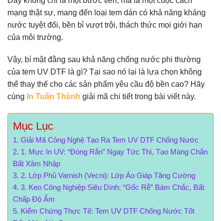
Đây không chỉ là một bước tiến, mà là một cuộc cách
mạng thật sự, mang đến loại tem dán có khả năng kháng
nước tuyệt đối, bền bỉ vượt trội, thách thức mọi giới hạn
của môi trường.
Vậy, bí mật đằng sau khả năng chống nước phi thường
của tem UV DTF là gì? Tại sao nó lại là lựa chọn không
thể thay thế cho các sản phẩm yêu cầu độ bền cao? Hãy
cùng
In Tuấn Thành
giải mã chi tiết trong bài viết này.
Mục Lục
Giải Mã Công Nghệ Tạo Ra Tem UV DTF Chống Nước
1. Mực In UV: “Đóng Rắn” Ngay Tức Thì, Tạo Màng Chắn
Bất Xâm Nhập
2. Lớp Phủ Varnish (Vecni): Lớp Áo Giáp Tăng Cường
3. Keo Công Nghiệp Siêu Dính: “Gốc Rễ” Bám Chắc, Bất
Chấp Độ Ẩm
Kiểm Chứng Thực Tế: Tem UV DTF Chống Nước Tốt