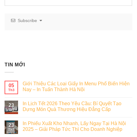
Subscribe
TIN MỚI
Giới Thiệu Các Loại Giấy In Menu Phổ Biến Hiện
05
Nay – In Tuấn Thành Hà Nội
Th3
In Lịch Tết 2026 Theo Yêu Cầu: Bí Quyết Tạo
23
Dựng Món Quà Thương Hiệu Đẳng Cấp
Th7
In Phiếu Xuất Kho Nhanh, Lấy Ngay Tại Hà Nội
23
2025 – Giải Pháp Tức Thì Cho Doanh Nghiệp
Th7