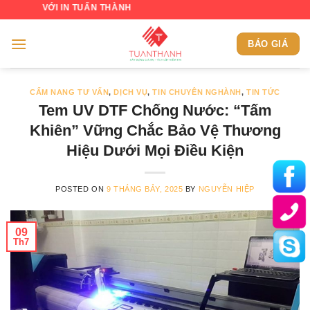
Skip
 IN TUẤN THÀNH
to
content
BÁO GIÁ
CẨM NANG TƯ VẤN
,
DỊCH VỤ
,
TIN CHUYÊN NGHÀNH
,
TIN TỨC
Tem UV DTF Chống Nước: “Tấm
Khiên” Vững Chắc Bảo Vệ Thương
Hiệu Dưới Mọi Điều Kiện
POSTED ON
9 THÁNG BẢY, 2025
BY
NGUYỄN HIỆP
09
Th7