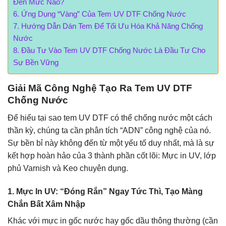
Đến Mức Nào?
Ứng Dụng “Vàng” Của Tem UV DTF Chống Nước
Hướng Dẫn Dán Tem Để Tối Ưu Hóa Khả Năng Chống
Nước
Đầu Tư Vào Tem UV DTF Chống Nước Là Đầu Tư Cho
Sự Bền Vững
Giải Mã Công Nghệ Tạo Ra Tem UV DTF
Chống Nước
Để hiểu tại sao tem UV DTF có thể chống nước một cách
thần kỳ, chúng ta cần phân tích “ADN” công nghệ của nó.
Sự bền bỉ này không đến từ một yếu tố duy nhất, mà là sự
kết hợp hoàn hảo của 3 thành phần cốt lõi: Mực in UV, lớp
phủ Varnish và Keo chuyên dụng.
1. Mực In UV: “Đóng Rắn” Ngay Tức Thì, Tạo Màng
Chắn Bất Xâm Nhập
Khác với mực in gốc nước hay gốc dầu thông thường (cần