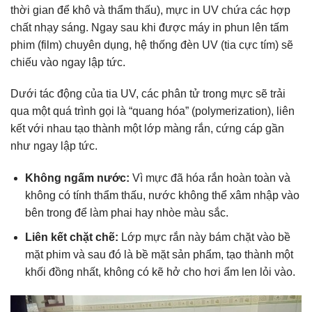
thời gian để khô và thẩm thấu), mực in UV chứa các hợp
chất nhạy sáng. Ngay sau khi được máy in phun lên tấm
phim (film) chuyên dụng, hệ thống đèn UV (tia cực tím) sẽ
chiếu vào ngay lập tức.
Dưới tác động của tia UV, các phân tử trong mực sẽ trải
qua một quá trình gọi là “quang hóa” (polymerization), liên
kết với nhau tạo thành một lớp màng rắn, cứng cáp gần
như ngay lập tức.
Không ngấm nước:
Vì mực đã hóa rắn hoàn toàn và
không có tính thẩm thấu, nước không thể xâm nhập vào
bên trong để làm phai hay nhòe màu sắc.
Liên kết chặt chẽ:
Lớp mực rắn này bám chặt vào bề
mặt phim và sau đó là bề mặt sản phẩm, tạo thành một
khối đồng nhất, không có kẽ hở cho hơi ẩm len lỏi vào.