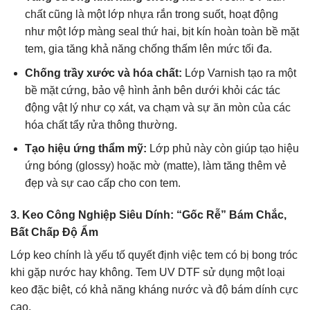
chất cũng là một lớp nhựa rắn trong suốt, hoạt động
như một lớp màng seal thứ hai, bịt kín hoàn toàn bề mặt
tem, gia tăng khả năng chống thấm lên mức tối đa.
Chống trầy xước và hóa chất:
Lớp Varnish tạo ra một
bề mặt cứng, bảo vệ hình ảnh bên dưới khỏi các tác
động vật lý như cọ xát, va chạm và sự ăn mòn của các
hóa chất tẩy rửa thông thường.
Tạo hiệu ứng thẩm mỹ:
Lớp phủ này còn giúp tạo hiệu
ứng bóng (glossy) hoặc mờ (matte), làm tăng thêm vẻ
đẹp và sự cao cấp cho con tem.
3. Keo Công Nghiệp Siêu Dính: “Gốc Rễ” Bám Chắc,
Bất Chấp Độ Ẩm
Lớp keo chính là yếu tố quyết định việc tem có bị bong tróc
khi gặp nước hay không. Tem UV DTF sử dụng một loại
keo đặc biệt, có khả năng kháng nước và độ bám dính cực
cao.