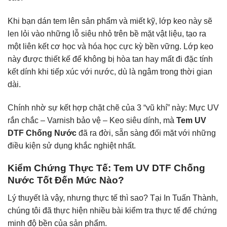
Khi bạn dán tem lên sản phẩm và miết kỹ, lớp keo này sẽ
len lỏi vào những lỗ siêu nhỏ trên bề mặt vật liệu, tạo ra
một liên kết cơ học và hóa học cực kỳ bền vững. Lớp keo
này được thiết kế để không bị hòa tan hay mất đi đặc tính
kết dính khi tiếp xúc với nước, dù là ngâm trong thời gian
dài.
Chính nhờ sự kết hợp chặt chẽ của 3 “vũ khí” này: Mực UV
rắn chắc – Varnish bảo vệ – Keo siêu dính, mà
Tem UV
DTF Chống Nước
đã ra đời, sẵn sàng đối mặt với những
điều kiện sử dụng khắc nghiệt nhất.
Kiểm Chứng Thực Tế: Tem UV DTF Chống
Nước Tốt Đến Mức Nào?
Lý thuyết là vậy, nhưng thực tế thì sao? Tại In Tuấn Thành,
chúng tôi đã thực hiện nhiều bài kiểm tra thực tế để chứng
minh độ bền của sản phẩm.