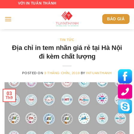
Skip
I IN TUẤN THÀNH
to
content
BÁO GIÁ
TIN TỨC
Địa chỉ in tem nhãn giá rẻ tại Hà Nội
đi kèm chất lượng
POSTED ON
3 THÁNG CHÍN, 2019
BY
INTUANTHANH
03
Th9