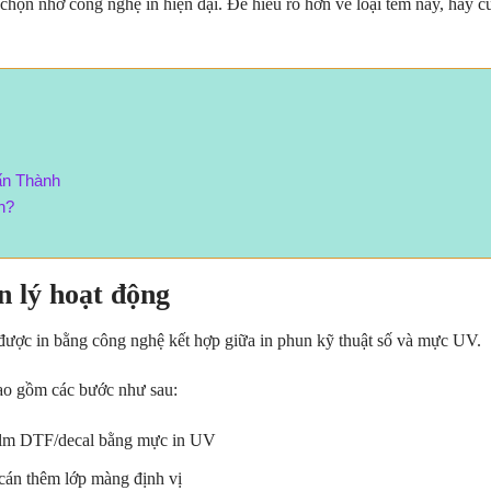
chọn nhờ công nghệ in hiện đại. Để hiểu rõ hơn về loại tem này, hãy c
uấn Thành
h?
 lý hoạt động
m được in bằng công nghệ kết hợp giữa in phun kỹ thuật số và mực UV.
ao gồm các bước như sau:
n film DTF/decal bằng mực in UV
ẽ cán thêm lớp màng định vị