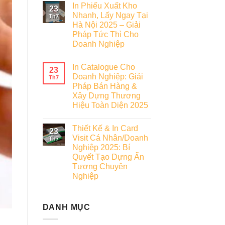
In Phiếu Xuất Kho
23
Nhanh, Lấy Ngay Tại
Th7
Hà Nội 2025 – Giải
Pháp Tức Thì Cho
Doanh Nghiệp
In Catalogue Cho
23
Doanh Nghiệp: Giải
Th7
Pháp Bán Hàng &
Xây Dựng Thương
Hiệu Toàn Diện 2025
Thiết Kế & In Card
23
Visit Cá Nhân/Doanh
Th7
Nghiệp 2025: Bí
Quyết Tạo Dựng Ấn
Tượng Chuyên
Nghiệp
DANH MỤC