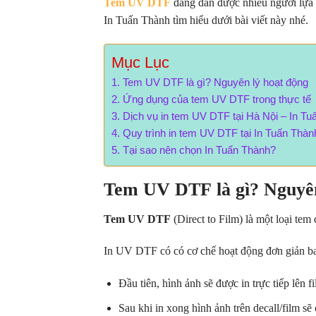
Tem UV DTF
đang dần được nhiều người lựa 
In Tuấn Thành tìm hiểu dưới bài viết này nhé.
Mục Lục
Tem UV DTF là gì? Nguyên lý hoạt động
Ứng dụng của tem UV DTF trong thực tế
Dịch vụ in tem UV DTF tại Hà Nội – In T
Quy trình in tem UV DTF tại In Tuấn Thàn
Tại sao nên chọn In Tuấn Thành?
Tem UV DTF là gì? Nguyên
Tem UV DTF
(Direct to Film) là một loại te
In UV DTF có có cơ chế hoạt động đơn giản b
Đầu tiên, hình ảnh sẽ được in trực tiếp lê
Sau khi in xong hình ảnh trên decall/film s