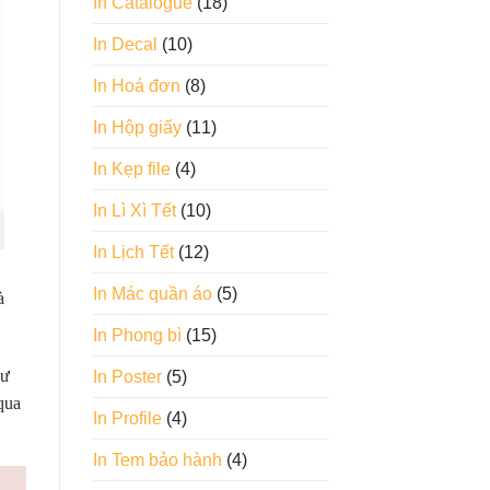
In Catalogue
(18)
In Decal
(10)
In Hoá đơn
(8)
In Hộp giấy
(11)
In Kẹp file
(4)
In Lì Xì Tết
(10)
In Lịch Tết
(12)
In Mác quần áo
(5)
à
In Phong bì
(15)
hư
In Poster
(5)
qua
In Profile
(4)
In Tem bảo hành
(4)