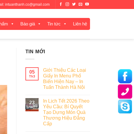
mail: intuanthanh.co@gmail.com
phẩm
Báo giá
Tin tức
Liên hệ
TIN MỚI
Giới Thiệu Các Loại
05
Giấy In Menu Phổ
Th3
Biến Hiện Nay – In
Tuấn Thành Hà Nội
In Lịch Tết 2026 Theo
23
Yêu Cầu: Bí Quyết
Th7
Tạo Dựng Món Quà
Thương Hiệu Đẳng
Cấp