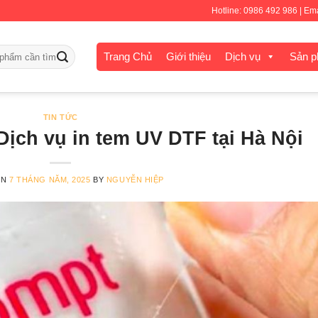
Hotline: 0986 492 986 | E
Trang Chủ
Giới thiệu
Dịch vụ
Sản 
TIN TỨC
Dịch vụ in tem UV DTF tại Hà Nội
ON
7 THÁNG NĂM, 2025
BY
NGUYỄN HIỆP