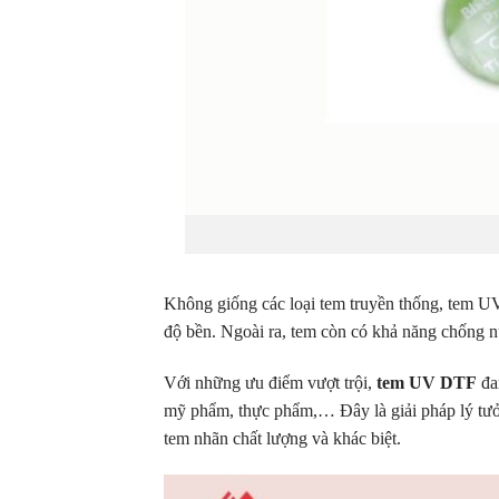
Không giống các loại tem truyền thống, tem U
độ bền.
Ngoài ra, tem còn có khả năng chống nư
Với những ưu điểm vượt trội,
tem UV DTF
đa
mỹ phẩm, thực phẩm,… Đây là giải pháp lý tư
tem nhãn chất lượng và khác biệt.