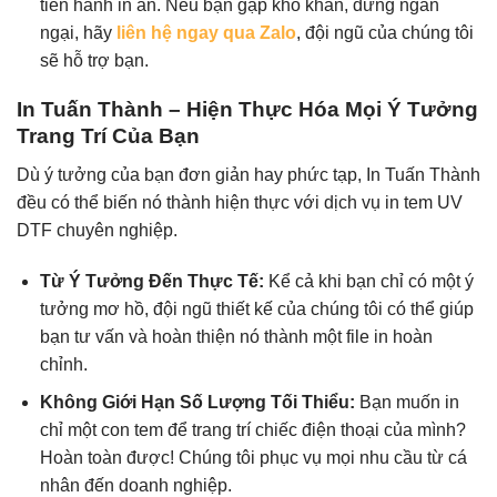
tiến hành in ấn. Nếu bạn gặp khó khăn, đừng ngần
ngại, hãy
liên hệ ngay qua Zalo
, đội ngũ của chúng tôi
sẽ hỗ trợ bạn.
In Tuấn Thành – Hiện Thực Hóa Mọi Ý Tưởng
Trang Trí Của Bạn
Dù ý tưởng của bạn đơn giản hay phức tạp, In Tuấn Thành
đều có thể biến nó thành hiện thực với dịch vụ in tem UV
DTF chuyên nghiệp.
Từ Ý Tưởng Đến Thực Tế:
Kể cả khi bạn chỉ có một ý
tưởng mơ hồ, đội ngũ thiết kế của chúng tôi có thể giúp
bạn tư vấn và hoàn thiện nó thành một file in hoàn
chỉnh.
Không Giới Hạn Số Lượng Tối Thiểu:
Bạn muốn in
chỉ một con tem để trang trí chiếc điện thoại của mình?
Hoàn toàn được! Chúng tôi phục vụ mọi nhu cầu từ cá
nhân đến doanh nghiệp.