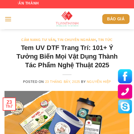
Skip
CHÀO MỪNG 
to
content
BÁO GIÁ
CẨM NANG TƯ VẤN
,
TIN CHUYÊN NGHÀNH
,
TIN TỨC
Tem UV DTF Trang Trí: 101+ Ý
Tưởng Biến Mọi Vật Dụng Thành
Tác Phẩm Nghệ Thuật 2025
POSTED ON
23 THÁNG BẢY, 2025
BY
NGUYỄN HIỆP
23
Th7