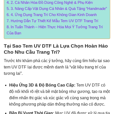
2. Cá Nhân Hóa Đồ Dùng Công Nghệ & Phụ Kiện
3. Nâng Cấp Vật Dụng Cá Nhân & Quà Tặng “Handmade”
4. Ứng Dụng Trang Trí Cho Không Gian Kinh Doanh
Hướng Dẫn Tự Thiết Kế Mẫu Tem UV DTF Trang Trí
In Tuấn Thành – Hiện Thực Hóa Mọi Ý Tưởng Trang Trí
Của Bạn
Tại Sao Tem UV DTF Là Lựa Chọn Hoàn Hảo
Cho Nhu Cầu Trang Trí?
Trước khi khám phá các ý tưởng, hãy cùng tìm hiểu tại sao
tem UV DTF lại được mệnh danh là “vật liệu trang trí của
tương lai”.
Hiệu Ứng 3D & Độ Bóng Cao Cấp:
Tem UV DTF có
độ nổi khối rõ rệt và bề mặt bóng như gương, tạo ra một
điểm nhấn thị giác và xúc giác vô cùng sang trọng mà
không phương pháp dán thông thường nào có được.
Bền Bỉ Vượt Thời Gian:
Mực UV đã được xử lý qua tia