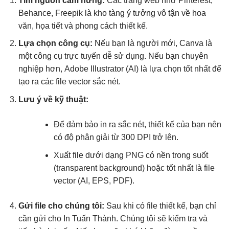
Tìm nguồn cảm hứng:
Các trang web như Pinterest,
Behance, Freepik là kho tàng ý tưởng vô tận về hoa
văn, họa tiết và phong cách thiết kế.
Lựa chọn công cụ:
Nếu bạn là người mới, Canva là
một công cụ trực tuyến dễ sử dụng. Nếu bạn chuyên
nghiệp hơn, Adobe Illustrator (AI) là lựa chọn tốt nhất để
tạo ra các file vector sắc nét.
Lưu ý về kỹ thuật:
Để đảm bảo in ra sắc nét, thiết kế của bạn nên
có độ phân giải từ 300 DPI trở lên.
Xuất file dưới dạng PNG có nền trong suốt
(transparent background) hoặc tốt nhất là file
vector (AI, EPS, PDF).
Gửi file cho chúng tôi:
Sau khi có file thiết kế, bạn chỉ
cần gửi cho In Tuấn Thành. Chúng tôi sẽ kiểm tra và