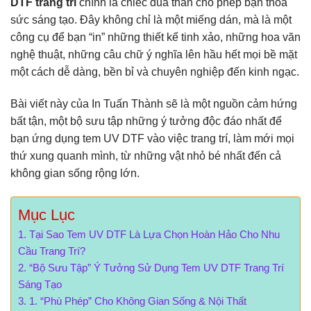
DTF trang trí
chính là chiếc đũa thần cho phép bạn thỏa
sức sáng tạo. Đây không chỉ là một miếng dán, mà là một
công cụ để bạn “in” những thiết kế tinh xảo, những hoa văn
nghệ thuật, những câu chữ ý nghĩa lên hầu hết mọi bề mặt
một cách dễ dàng, bền bỉ và chuyên nghiệp đến kinh ngạc.
Bài viết này của In Tuấn Thành sẽ là một nguồn cảm hứng
bất tận, một bộ sưu tập những ý tưởng độc đáo nhất để
bạn ứng dụng tem UV DTF vào việc trang trí, làm mới mọi
thứ xung quanh mình, từ những vật nhỏ bé nhất đến cả
không gian sống rộng lớn.
Mục Lục
Tại Sao Tem UV DTF Là Lựa Chọn Hoàn Hảo Cho Nhu
Cầu Trang Trí?
“Bộ Sưu Tập” Ý Tưởng Sử Dụng Tem UV DTF Trang Trí
Sáng Tạo
1. “Phù Phép” Cho Không Gian Sống & Nội Thất