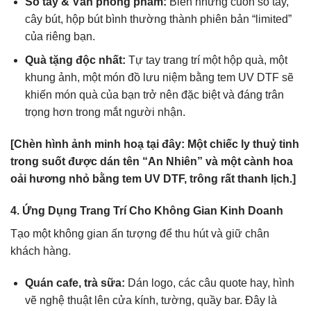
Sổ tay & Văn phòng phẩm:
Biến những cuốn sổ tay,
cây bút, hộp bút bình thường thành phiên bản “limited”
của riêng bạn.
Quà tặng độc nhất:
Tự tay trang trí một hộp quà, một
khung ảnh, một món đồ lưu niệm bằng tem UV DTF sẽ
khiến món quà của bạn trở nên đặc biệt và đáng trân
trọng hơn trong mắt người nhận.
[Chèn hình ảnh minh hoạ tại đây: Một chiếc ly thuỷ tinh
trong suốt được dán tên “An Nhiên” và một cành hoa
oải hương nhỏ bằng tem UV DTF, trông rất thanh lịch.]
4. Ứng Dụng Trang Trí Cho Không Gian Kinh Doanh
Tạo một không gian ấn tượng để thu hút và giữ chân
khách hàng.
Quán cafe, trà sữa:
Dán logo, các câu quote hay, hình
vẽ nghệ thuật lên cửa kính, tường, quầy bar. Đây là