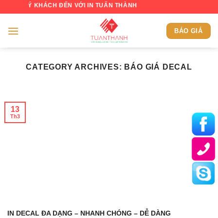
Skip
UÝ KHÁCH ĐẾN VỚI IN TUẤN THÀNH
to
content
BÁO GIÁ
CATEGORY ARCHIVES:
BÁO GIÁ DECAL
13
Th3
IN DECAL ĐA DẠNG – NHANH CHÓNG – DỄ DÀNG