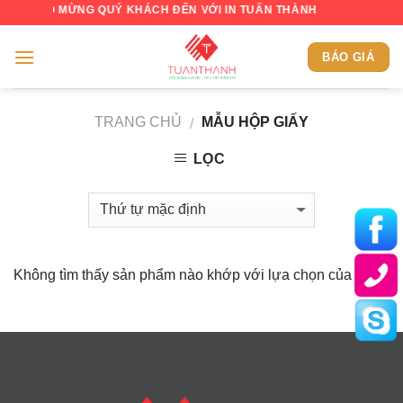
Skip
CHÀO MỪNG QUÝ KHÁCH ĐẾN VỚI IN TUẤN THÀNH
to
content
BÁO GIÁ
TRANG CHỦ
MẪU HỘP GIẤY
/
LỌC
Không tìm thấy sản phẩm nào khớp với lựa chọn của bạn.