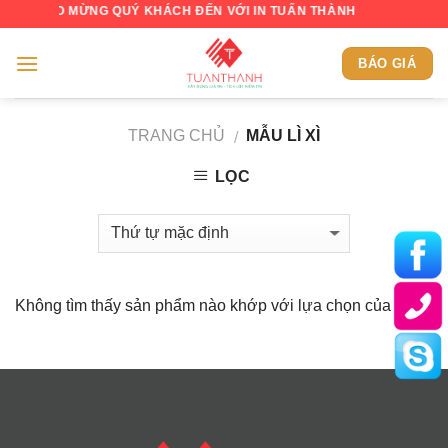
Skip
CHÀO MỪNG QUÝ KHÁCH ĐẾN VỚI IN TUẤN THÀNH
to
content
BÁO GIÁ
TRANG CHỦ
MẪU LÌ XÌ
/
LỌC
Không tìm thấy sản phẩm nào khớp với lựa chọn của bạn.