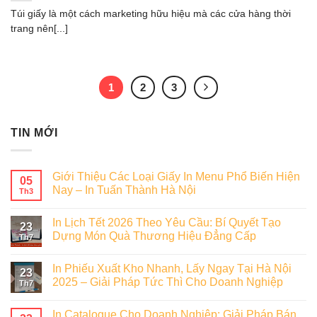
Túi giấy là một cách marketing hữu hiệu mà các cửa hàng thời
trang nên[...]
1
2
3
TIN MỚI
Giới Thiệu Các Loại Giấy In Menu Phổ Biến Hiện
05
Nay – In Tuấn Thành Hà Nội
Th3
In Lịch Tết 2026 Theo Yêu Cầu: Bí Quyết Tạo
23
Dựng Món Quà Thương Hiệu Đẳng Cấp
Th7
In Phiếu Xuất Kho Nhanh, Lấy Ngay Tại Hà Nội
23
2025 – Giải Pháp Tức Thì Cho Doanh Nghiệp
Th7
In Catalogue Cho Doanh Nghiệp: Giải Pháp Bán