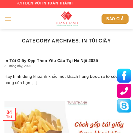
Skip
 ĐẾN VỚI IN TUẤN THÀNH
to
content
BÁO GIÁ
CATEGORY ARCHIVES:
IN TÚI GIẤY
In Túi Giấy Đẹp Theo Yêu Cầu Tại Hà Nội 2025
3 Tháng bảy, 2025
Hãy hình dung khoảnh khắc một khách hàng bước ra từ cửa
hàng của bạn.[...]
04
Th1