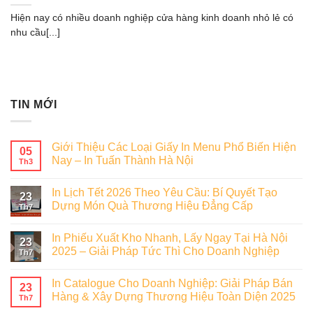
Hiện nay có nhiều doanh nghiệp cửa hàng kinh doanh nhỏ lẻ có
nhu cầu[...]
TIN MỚI
Giới Thiệu Các Loại Giấy In Menu Phổ Biến Hiện
05
Nay – In Tuấn Thành Hà Nội
Th3
In Lịch Tết 2026 Theo Yêu Cầu: Bí Quyết Tạo
23
Dựng Món Quà Thương Hiệu Đẳng Cấp
Th7
In Phiếu Xuất Kho Nhanh, Lấy Ngay Tại Hà Nội
23
2025 – Giải Pháp Tức Thì Cho Doanh Nghiệp
Th7
In Catalogue Cho Doanh Nghiệp: Giải Pháp Bán
23
Hàng & Xây Dựng Thương Hiệu Toàn Diện 2025
Th7