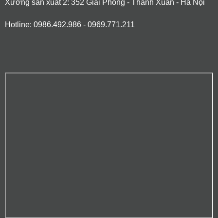
Xưởng sản xuất 2: 352 Giải Phóng - Thanh Xuân - Hà Nội
Hotline: 0986.492.986 - 0969.771.211