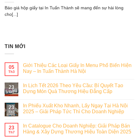
Báo giá hộp giấy tại In Tuấn Thành sẽ mang đến sự hài lòng
cho[...]
TIN MỚI
Giới Thiệu Các Loại Giấy In Menu Phổ Biến Hiện
05
Nay – In Tuấn Thành Hà Nội
Th3
In Lịch Tết 2026 Theo Yêu Cầu: Bí Quyết Tạo
23
Dựng Món Quà Thương Hiệu Đẳng Cấp
Th7
In Phiếu Xuất Kho Nhanh, Lấy Ngay Tại Hà Nội
23
2025 – Giải Pháp Tức Thì Cho Doanh Nghiệp
Th7
In Catalogue Cho Doanh Nghiệp: Giải Pháp Bán
23
Hàng & Xây Dựng Thương Hiệu Toàn Diện 2025
Th7