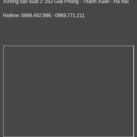
Xưởng sản xuất 2: 352 Giải Phóng - Thanh Xuân - Hà Nội
Hotline: 0986.492.986 - 0969.771.211