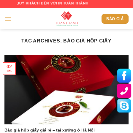
Skip
G QUÝ KHÁCH ĐẾN VỚI IN TUẤN THÀNH
to
content
BÁO GIÁ
TAG ARCHIVES:
BÁO GIÁ HỘP GIẤY
02
Th5
Báo giá hộp giấy giá rẻ – tại xưởng ở Hà Nội